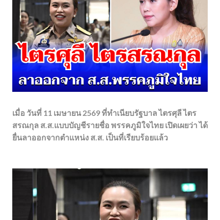
เมื่อ วันที่ 11 เมษายน 2569 ที่ทำเนียบรัฐบาล ไตรศุลี ไตร
สรณกุล ส.ส.แบบบัญชีรายชื่อ พรรคภูมิใจไทย เปิดเผยว่า ได้
ยื่นลาออกจากตำแหน่ง ส.ส. เป็นที่เรียบร้อยแล้ว