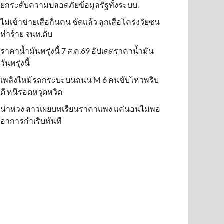
ยกระดับความปลอดภัยข้อมูลรัฐทั้งระบบ.
ไม่เข้าข่าย​เสือกินคน ชัดแล้ว ลูกเสือโคร่งวัยซน
ทำร้าย จนท.ดับ
ราคาน้ำมันพรุ่งนี้ 7 ส.ค.69 อัปเดตราคาน้ำมัน
วันพรุ่งนี้
เพลิงไหม้รถกระบะบนถนน M 6 คนขับไหวพริบ
ดี หนีรอดหวุดหวิด
น่าห่วง สาวเผยบทเรียนราคาแพง แค่นอนไม่พอ
อาการกำเริบทันที