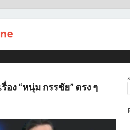
ine
S
ื่อง “หนุ่ม กรรชัย” ตรง ๆ