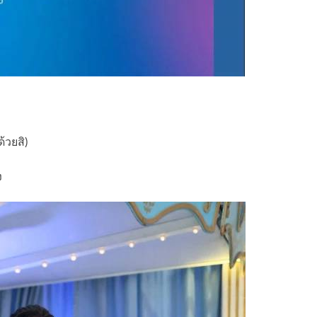
้วยสิ)
ง