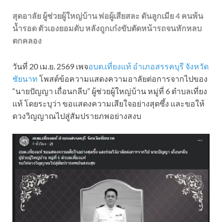
สุดอาลัย ผู้ช่วยผู้ใหญ่บ้าน พ่อผู้เสียสละ ดันลูกเมีย 4 คนพ้น
น้ำรอด ตัวเองยอมดับ หลังถูกเก๋งขับตัดหน้ารถจนหักหลบ
ตกคลอง
วันที่ 20 เม.ย. 2569 เพจ
อบต.เที่ยงแท้ อำเภอสรรคบุรี จังหวัด
ชัยนาท
โพสต์ข้อความแสดงความอาลัยต่อการจากไปของ
“นายปัญญา เถื่อนกลีบ” ผู้ช่วยผู้ใหญ่บ้าน หมู่ที่ 6 ตำบลเที่ยง
แท้ โดยระบุว่า ขอแสดงความเสียใจอย่างสุดซึ้ง และขอให้
ดวงวิญญาณไปสู่สัมปรายภพอย่างสงบ