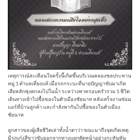
เหตุการณ์สะเทือนใจครั้งนี้เกิดขึ้นบริเวณคลองชลประทาน
หมู่ 1 ตำบลเที่ยงแท้ เมื่อรถกระบะที่นายปัญญาขับมาเกิด
เสียหลักพุ่งตกลงไปในน้ำ ระหว่างพาครอบครัวรวม 5 ชีวิต
เดินทางเข้าไปซื้อของในตัวเมืองชัยนาท หลังเสร็จงานซ่อม
แอร์ที่บ้านลูกค้า และกำลังพากันไปซื้อของในตัวเมือง
ชัยนาท
ลูกสาวของผู้เสียชีวิตเล่าทั้งน้ำตาว่า ขณะมาถึงจุดเกิดเหตุ
มีรถเก๋งสีขาวขับออกจากทางแยกตัดหน้าอย่างกะทันหัน