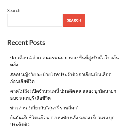
Search
SEARCH
Recent Posts
ปภ. เตือน 4 อำเภอนครพนม ยกของขึ้นที่สูงรับมือโขงล้น
ตลิ่ง
สลด! หญิงวัย 55 ป่วยโรคประจำตัว อาเจียนเป็นเลือด
ก่อนเสียชีวิต
คาดไม่ถึง! เปิดจำนวนหนี้ ปมอดีต สส.ฉลอง บุกยิงนายก
อบจ.นนทบุรี เสียชีวิต
ข่าวด่วน!! เกี่ยวกับ”สุนารี ราชสีมา”
ยืนยันเสียชีวิตแล้ว พ.ต.อ.ธงชัย หลัง ฉลอง เรี่ยวแรง บุก
ประชิดตัว