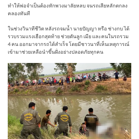
ทำให้พ่อจำเป็นต้องหักพวงมาลัยหลบ จนรถเสียหลักตกลง
คลองทันที
ในช่วงวินาทีชีวิต หลังรถจมน้ำ นายปัญญา หรือ ช่างกบ ได้
รวบรวมแรงเฮือกสุดท้าย ช่วยดันลูก เมีย และคนในรถรวม
4 คน ออกมาจากรถได้สำเร็จ โดยมีชาวนาที่เห็นเหตุการณ์
เข้ามาช่วยเหลือนำขึ้นฝั่งอย่างปลอดภัยทุกคน