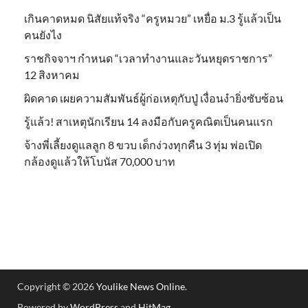
เกินคาดหมด นิสัยแท้จริง “ครูหมวย” เหยื่อ ม.3 รู้แล้วเป็น
คนยังไง
ราชกิจจาฯ กำหนด “เวลาทำงานและวันหยุดราชการ”
12 สิงหาคม
ผิดคาด เผยความสัมพันธ์ผู้ก่อเหตุกับปู่ เงื่อนงำยิ่งซับซ้อน
รู้แล้ว! สาเหตุนักเรียน 14 ลงมือกับครูคณิตเป็นคนแรก
จ้างพี่เลี้ยงดูแลลูก 8 ขวบ เด็กง่วงทุกคืน 3 ทุ่ม พ่อเปิด
กล้องดูแล้วให้โบนัส 70,000 บาท
Copyright © 2026
Youlike News Online
.
Powered by
WordPress
and
HitMag
.