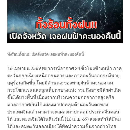
ทั้งร้อนทั้งฝน!! เปิดจังหวัด เจอฝนฟ้าคะนองคืนนี้
16 เมษายน 2569 พยากรณ์อากาศ 24 ชั่วโมงข้างหน้า ภาค
ตะวันออกเฉียงเหนือตอนล่าง และภาคตะวันออกจะมีพายุ
ฤดูร้อนเกิดขึ้น โดยมีลักษณะของพายุฝนฟ้าคะนอง ลม
กระโชกแรง และลูกเห็บตกบางแห่ง รวมถึงอาจมีฟ้าผ่าเกิด
ขึ้นได้บางพื้นที่ เนื่องจากบริเวณความกดอากาศสูงหรือ
มวลอากาศเย็นได้แผ่ลงมาปกคลุมด้านตะวันตกของ
ประเทศจีนแล้ว คาดว่าจะแผ่ลงมาปกคลุมประเทศจีนตอน
ใต้ และทะเลจีนใต้ในคืนวันนี้ (16 เม.ย. 69) ส่งผลทำให้มีลม
ใต้และลมตะวันออกเฉียงใต้พัดนำความชื้นจากอ่าวไทย