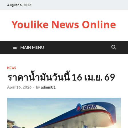
August 6, 2026
Youlike News Online
MAIN MENU
NEWS
ราคาน้ำมันวันนี้ 16 เม.ย. 69
April 16, 2026
-
by
admin01