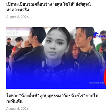
เปิดทะเบียนรถเคลื่อนร่าง “ฮลุน โซโล่” ส่งพิสูจน์
หาความจริง
August 6, 2026
ใจหาย “น้องพั้นช์” ลูกบุญธรรม “ก้อง ห้วยไร่” จากไป
กะทันหัน
August 6, 2026