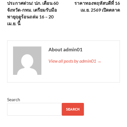
ประกาศด่วน! ปภ. เตือน 60
ราคาทองพฤหัสบดีที่ 16
จังหวัด-กทม. เตรียมรับมือ
เม.ย. 2569 เปิดตลาด
พายุฤดูร้อนถล่ม 16 – 20
เม.ย. นี้
About admin01
View all posts by admin01 →
Search
SEARCH