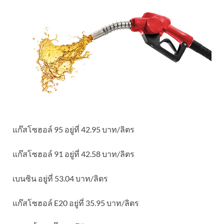
แก๊สโซฮอล์ 95 อยู่ที่ 42.95 บาท/ลิตร
แก๊สโซฮอล์ 91 อยู่ที่ 42.58 บาท/ลิตร
เบนซิน อยู่ที่ 53.04 บาท/ลิตร
แก๊สโซฮอล์ E20 อยู่ที่ 35.95 บาท/ลิตร