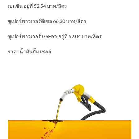
เบนซิน อยู่ที่ 52.54 บาท/ลิตร
ซูเปอร์พาวเวอร์ดีเซล 66.30 บาท/ลิตร
ซูเปอร์พาวเวอร์ GSH95 อยู่ที่ 52.04 บาท/ลิตร
ราคาน้ำมันปั๊ม เชลล์