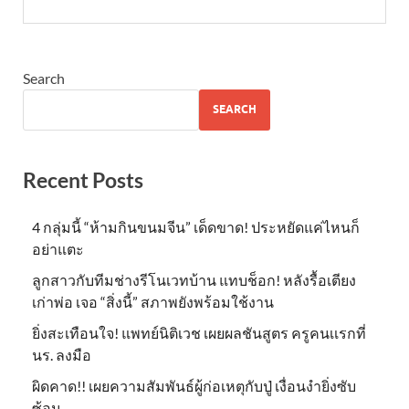
Search
SEARCH
Recent Posts
4 กลุ่มนี้ “ห้ามกินขนมจีน” เด็ดขาด! ประหยัดแค่ไหนก็
อย่าแตะ
ลูกสาวกับทีมช่างรีโนเวทบ้าน แทบช็อก! หลังรื้อเตียง
เก่าพ่อ เจอ “สิ่งนี้” สภาพยังพร้อมใช้งาน
ยิ่งสะเทือนใจ! แพทย์นิติเวช เผยผลชันสูตร ครูคนเเรกที่
นร. ลงมือ
ผิดคาด!! เผยความสัมพันธ์ผู้ก่อเหตุกับปู่ เงื่อนงำยิ่งซับ
ซ้อน