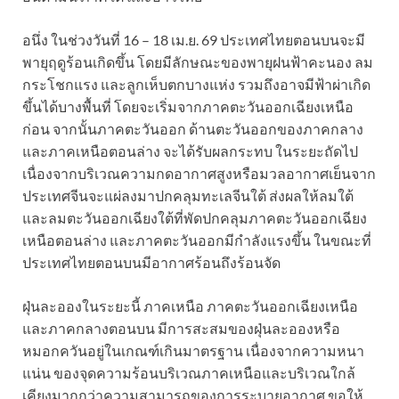
อนึ่ง ในช่วงวันที่ 16 – 18 เม.ย. 69 ประเทศไทยตอนบนจะมี
พายุฤดูร้อนเกิดขึ้น โดยมีลักษณะของพายุฝนฟ้าคะนอง ลม
กระโชกแรง และลูกเห็บตกบางแห่ง รวมถึงอาจมีฟ้าผ่าเกิด
ขึ้นได้บางพื้นที่ โดยจะเริ่มจากภาคตะวันออกเฉียงเหนือ
ก่อน จากนั้นภาคตะวันออก ด้านตะวันออกของภาคกลาง
และภาคเหนือตอนล่าง จะได้รับผลกระทบ ในระยะถัดไป
เนื่องจากบริเวณความกดอากาศสูงหรือมวลอากาศเย็นจาก
ประเทศจีนจะแผ่ลงมาปกคลุมทะเลจีนใต้ ส่งผลให้ลมใต้
และลมตะวันออกเฉียงใต้ที่พัดปกคลุมภาคตะวันออกเฉียง
เหนือตอนล่าง และภาคตะวันออกมีกำลังแรงขึ้น ในขณะที่
ประเทศไทยตอนบนมีอากาศร้อนถึงร้อนจัด
ฝุ่นละอองในระยะนี้ ภาคเหนือ ภาคตะวันออกเฉียงเหนือ
และภาคกลางตอนบน มีการสะสมของฝุ่นละอองหรือ
หมอกควันอยู่ในเกณฑ์เกินมาตรฐาน เนื่องจากความหนา
แน่น ของจุดความร้อนบริเวณภาคเหนือและบริเวณใกล้
เคียงมากกว่าความสามารถของการระบายอากาศ ขอให้