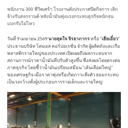
พนักงาน 300 ชีวิตเศร้า โรงงานดังประกาศปิดกิจการ เลิก
จ้างรับสงกรานต์ หลังน้ำมันพุ่งแรงกระทบธุรกิจหนักจน
แบกรับไม่ไหว
วันที่ 9 เมษายน 2569
หรือ “
”
นายสุดใจ จิรยาภากร
เฮียเอี๋ยว
ประธานบริษัท โคมอส คอร์ปอเรชั่น จำกัด ผู้ผลิตถังและเรือ
พลาสติกรายใหญ่ของประเทศ เปิดเผยถึงผลกระทบจาก
สถานการณ์ราคาน้ำมันที่ปรับตัวสูงขึ้น ซึ่งส่งผลโดยตรงต่อ
ภาคธุรกิจ โดยชี้ว่าน้ำมันเปรียบเสมือน “เส้นเลือดใหญ่”
ของเศรษฐกิจ เมื่อราคาพุ่งหรือเกิดภาวะตึงตัว ย่อมกระทบ
เป็นวงกว้างทั้งผู้ประกอบการรายเล็กและรายใหญ่