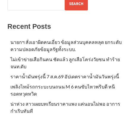
SEARCH
Recent Posts
นายกฯ สั่งเอาผิดคนเอี่ยว ข้อมูลส่วนบุคคลหลุด ยกระดับ
ความปลอดภัยข้อมูลรัฐทั้งระบบ.
ไม่เข้าข่าย​เสือกินคน ชัดแล้ว ลูกเสือโคร่งวัยซน ทำร้าย
จนท.ดับ
ราคาน้ำมันพรุ่งนี้ 7 ส.ค.69 อัปเดตราคาน้ำมันวันพรุ่งนี้
เพลิงไหม้รถกระบะบนถนน M 6 คนขับไหวพริบดี หนี
รอดหวุดหวิด
น่าห่วง สาวเผยบทเรียนราคาแพง แค่นอนไม่พอ อาการ
กำเริบทันที