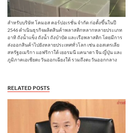
สำหรับบริษัท โคมอส คอร์ปอเรชั่น จำกัด ก่อตั้งขึ้นในปี
2546 ดำเนินธุรกิจผลิตสินค้าพลาสติกหลากหลายประเภท
อาทิ ถังน้ำแข็ง ถังน้ำ ถังบำบัด และเรือพลาสติก โดยมีการ
ส่งออกสินค้าไปยังหลายประเทศทั่วโลก เช่น ออสเตรเลีย
สหรัฐอเมริกา แอฟริกาใต้ เยอรมนี แคนาดา จีน ญี่ปุ่น และ
ภูมิภาคเอเชียตะวันออกเฉียงใต้ รวมถึงตะวันออกกลาง
RELATED POSTS