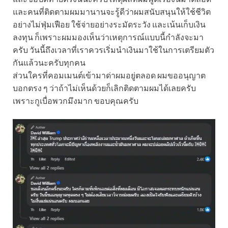
และคนที่ติดตามผมมานานจะรู้ดีว่าผมสนับสนุนให้ใช้ชีวิต
อย่างไม่ฟุ่มเฟือย ใช้จ่ายอย่างระมัดระวัง และเน้นเก็บเงิน
ลงทุน ก็เพราะผมมองเห็นว่าเหตุการณ์แบบนี้กำลังจะมา
ครับ วันนี้ถึงเวลาที่เราควรเริ่มนำเงินมาใช้ในการเตรียมตัว
กันแล้วนะครับทุกคน
ส่วนใครที่คอมเมนต์เข้ามาด่าผมอยู่ตลอด ผมขออนุญาต
บอกตรง ๆ ว่าถ้าไม่เห็นด้วยก็เลิกติดตามผมได้เลยครับ
เพราะกูเบื่อพวกมึงมาก ขอบคุณครับ