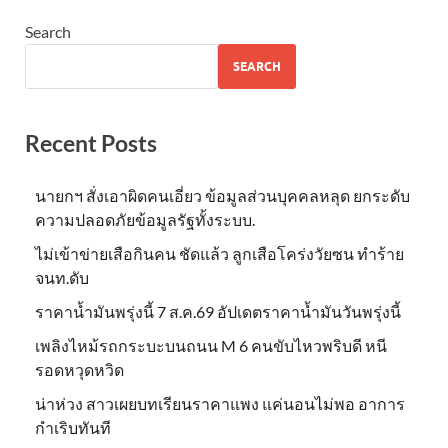
Search
SEARCH
Recent Posts
นายกฯ สั่งเอาผิดคนเอี่ยว ข้อมูลส่วนบุคคลหลุด ยกระดับ
ความปลอดภัยข้อมูลรัฐทั้งระบบ.
ไม่เข้าข่าย​เสือกินคน ชัดแล้ว ลูกเสือโคร่งวัยซน ทำร้าย
จนท.ดับ
ราคาน้ำมันพรุ่งนี้ 7 ส.ค.69 อัปเดตราคาน้ำมันวันพรุ่งนี้
เพลิงไหม้รถกระบะบนถนน M 6 คนขับไหวพริบดี หนี
รอดหวุดหวิด
น่าห่วง สาวเผยบทเรียนราคาแพง แค่นอนไม่พอ อาการ
กำเริบทันที