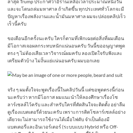
ล่าสุด Trump ประกาศว่าอิร่านเหลือเวลาประมาณหนึ่งวัน
และจะโดนถล่มมหาศาล ถ้าเกิดขึ้น ทุกประเทศทั่วโลกจะมี
ปัญหาเรื่องพลังงานและน้ำมันมหาศาล ผมจะปล่อยคลิปเร็ว
เร็วนี้ครับ
ขอเตือนอีกครั้งนะครับ ใครก็ตามที่เพิกเฉยต่อสิ่งที่ผมเตือน
มีโอกาสเจอผลกระทบหนักแน่นอนครับ วันนี้ขออนุญาตพูด
ตรง ๆ ไม่ต้องเสียเวลาวิจารณ์ผมครับ ลองเปิดใจรับฟังและ
เตรียมตัวบ้าง ไม่งั้นแย่แน่นอนครับ ผมบอกเลย
จริง ๆ ผมตั้งใจจะพูดเรื่องนี้ในคลิปวันนี้ แต่ขอพูดตรงนี้ก่อน
นะครับว่า หากมีโอกาส ผมแนะนำให้ลองศึกษาเรื่องโซ
ลาร์เซลล์ไว้ครับ และสำหรับใครที่ตัดสินใจจะติดตั้ง อย่าลืม
ดูเรื่องแบตเตอรี่ด้วยนะครับ เพราะการติดโซลาร์เซลล์อย่าง
เดียวจะไม่สามารถใช้งานได้เมื่อไฟดับ จำเป็นต้องมี
แบตเตอรี่และอินเวอร์เตอร์ (ระบบแบบ Hybrid หรือ Off-