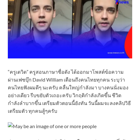
“ครูเดวิด” ครูสอนภาษาชื่อดัง ได้ออกมาโพสต์ข้อความ
ผ่านเฟซบุ๊ก David William เตือนถึงคนไทยทุกคน ระบุว่า
คนไทยฟังผมดีๆ นะครับ คลื่นใหญ่กำลังมา บางคนนั่งมอง
อย่างเดียว รีบขยับตัวเถอะครับ วิกฤติกำลังเกิดขึ้น ชีวิต
กำลังลำบากขึ้น เตรียมตัวตอนนี้ยังทัน วันนี้ผมจะลงคลิปวิธี
เตรียมตัว ทุกคนสู้ๆครับ