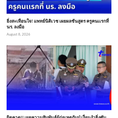
ยิ่งสะเทือนใจ! แพทย์นิติเวช เผยผลชันสูตร ครูคนเเรกที่
นร. ลงมือ
August 8, 2026
ผิดคาด!! เผยความสัมพันธ์ผู้ก่อเหตุกับปู่ เงื่อนงำยิ่งซับ