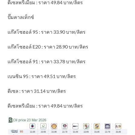
ดีเซลพรีเมียม : ราคา 49.84 บาท/ลิตร
ปั๊มคาลเท็กซ์
แก๊สโซฮอล์ 95 : ราคา 33.90 บาท/ลิตร
แก๊สโซฮอล์ E20 : ราคา 28.90 บาท/ลิตร
แก๊สโซฮอล์ 91 : ราคา 33.78 บาท/ลิตร
เบนซิน 95 : ราคา 49.51 บาท/ลิตร
ดีเซล : ราคา 31.14 บาท/ลิตร
ดีเซลพรีเมียม : ราคา 49.84 บาท/ลิตร