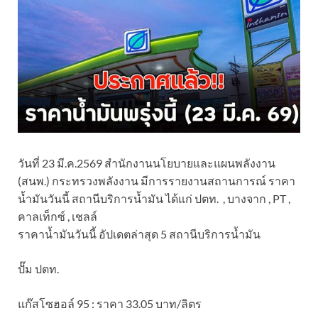
วันที่ 23 มี.ค.2569 สำนักงานนโยบายและแผนพลังงาน
(สนพ.) กระทรวงพลังงาน มีการรายงานสถานการณ์ ราคา
น้ำมันวันนี้ สถานีบริการน้ำมัน ได้แก่ ปตท. , บางจาก , PT ,
คาลเท็กซ์ , เชลล์
ราคาน้ำมันวันนี้ อัปเดตล่าสุด 5 สถานีบริการน้ำมัน
ปั๊ม ปตท.
แก๊สโซฮอล์ 95 : ราคา 33.05 บาท/ลิตร