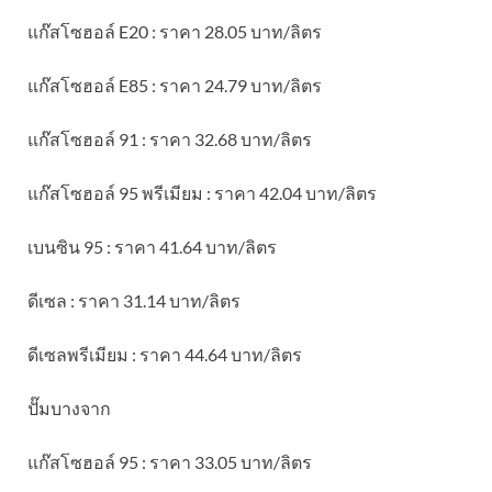
แก๊สโซฮอล์ E20 : ราคา 28.05 บาท/ลิตร
แก๊สโซฮอล์ E85 : ราคา 24.79 บาท/ลิตร
แก๊สโซฮอล์ 91 : ราคา 32.68 บาท/ลิตร
แก๊สโซฮอล์ 95 พรีเมียม : ราคา 42.04 บาท/ลิตร
เบนซิน 95 : ราคา 41.64 บาท/ลิตร
ดีเซล : ราคา 31.14 บาท/ลิตร
ดีเซลพรีเมียม : ราคา 44.64 บาท/ลิตร
ปั๊มบางจาก
แก๊สโซฮอล์ 95 : ราคา 33.05 บาท/ลิตร