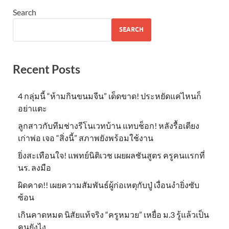
Search
SEARCH
Recent Posts
4 กลุ่มนี้ “ห้ามกินขนมจีน” เด็ดขาด! ประหยัดแค่ไหนก็
อย่าแตะ
ลูกสาวกับทีมช่างรีโนเวทบ้าน แทบช็อก! หลังรื้อเตียง
เก่าพ่อ เจอ “สิ่งนี้” สภาพยังพร้อมใช้งาน
ยิ่งสะเทือนใจ! แพทย์นิติเวช เผยผลชันสูตร ครูคนเเรกที่
นร. ลงมือ
ผิดคาด!! เผยความสัมพันธ์ผู้ก่อเหตุกับปู่ เงื่อนงำยิ่งซับ
ซ้อน
เกินคาดหมด นิสัยแท้จริง “ครูหมวย” เหยื่อ ม.3 รู้แล้วเป็น
คนยังไง