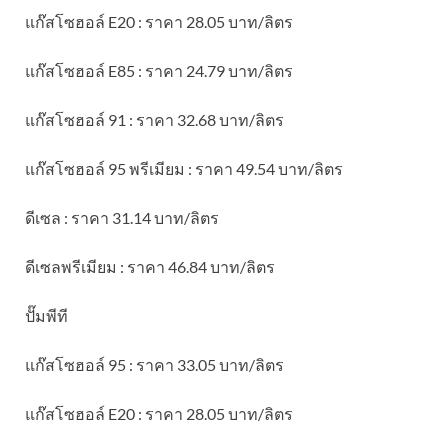
แก๊สโซฮอล์ E20 : ราคา 28.05 บาท/ลิตร
แก๊สโซฮอล์ E85 : ราคา 24.79 บาท/ลิตร
แก๊สโซฮอล์ 91 : ราคา 32.68 บาท/ลิตร
แก๊สโซฮอล์ 95 พรีเมียม : ราคา 49.54 บาท/ลิตร
ดีเซล : ราคา 31.14 บาท/ลิตร
ดีเซลพรีเมียม : ราคา 46.84 บาท/ลิตร
ปั๊มพีที
แก๊สโซฮอล์ 95 : ราคา 33.05 บาท/ลิตร
แก๊สโซฮอล์ E20 : ราคา 28.05 บาท/ลิตร