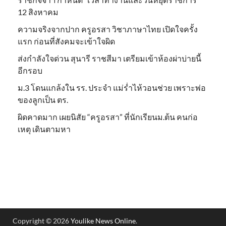
12 สิงหาคม
ความจริงจากปาก ครูอรสา วิชาภาษาไทย เปิดใจครั้ง
แรก ก่อนที่สังคมจะเข้าใจผิด
ส่งกำลังใจด่วน สุนารี ราชสีมา เตรียมเข้าห้องผ่าบ่ายนี้
อีกรอบ
ม.3 โดนแกล้งใน รร. ประจำ แม่ร่ำไห้วอนช่วย เพราะพ่อ
ของลูกเป็น ตร.
ผิดคาดมาก เผยนิสัย “ครูอรสา” ที่นักเรียนม.ต้น คนก่อ
เหตุ เดินตามหา
Copyright © 2026
Youlike News Online
.