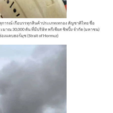
ุการณ์ เรือบรรทุกสินค้าประเภทเทกอง สัญชาติไทย ชื่อ
าณ 30,000 ตัน ที่มีบริษัท พรีเชียส ชิพปิ้ง จำกัด (มหาชน)
่องแคบฮอร์มุซ (Strait of Hormuz)