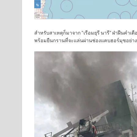
สำหรับสาเหตุก็มาจาก “เรือมยุรี นารี” ฝ่าฝืนคำ
พร้อมยืนกรานที่จะแล่นผ่านช่องแคบฮอร์มุซอย่