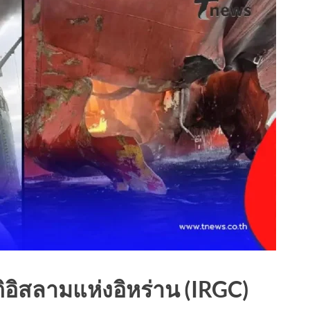
ติอิสลามแห่งอิหร่าน (IRGC)