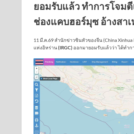
ยอมรับแล้ว ทำการโจมตีเร
ช่องแคบฮอร์มุซ อ้างสาเห
11 มี.ค.69 สำนักข่าวซินหัวของจีน (China Xinhua
แห่งอิหร่าน
(IRGC)
ออกมายอมรับแล้วว่า ได้ทำก