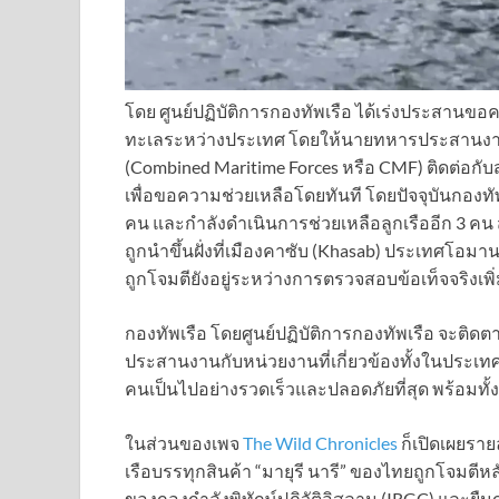
โดย ศูนย์ปฏิบัติการกองทัพเรือ ได้เร่งประสาน
ทะเลระหว่างประเทศ โดยให้นายทหารประสานงานขอ
(Combined Maritime Forces หรือ CMF) ติดต่อ
เพื่อขอความช่วยเหลือโดยทันที โดยปัจจุบันกองทั
คน และกำลังดำเนินการช่วยเหลือลูกเรืออีก 3 คน ส
ถูกนำขึ้นฝั่งที่เมืองคาซับ (Khasab) ประเทศโอมาน
ถูกโจมตียังอยู่ระหว่างการตรวจสอบข้อเท็จจริงเพิ่
กองทัพเรือ โดยศูนย์ปฏิบัติการกองทัพเรือ จะติดต
ประสานงานกับหน่วยงานที่เกี่ยวข้องทั้งในประเทศ
คนเป็นไปอย่างรวดเร็วและปลอดภัยที่สุด พร้อมทั
ในส่วนของเพจ
The Wild Chronicles
ก็เปิดเผยราย
เรือบรรทุกสินค้า “มายุรี นารี” ของไทยถูกโจม
ของกองกำลังพิทักษ์ปฏิวัติอิสลาม (IRGC) และยื