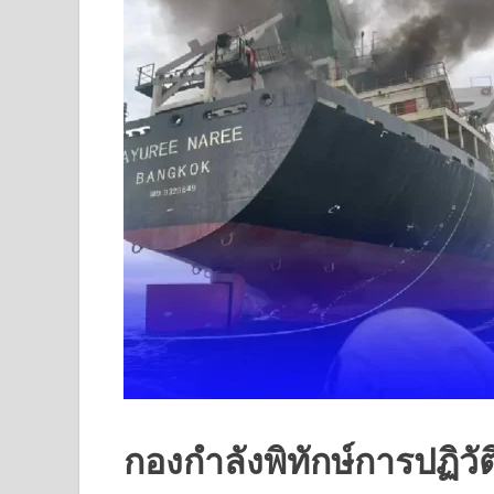
กองกำลังพิทักษ์การปฏิวั