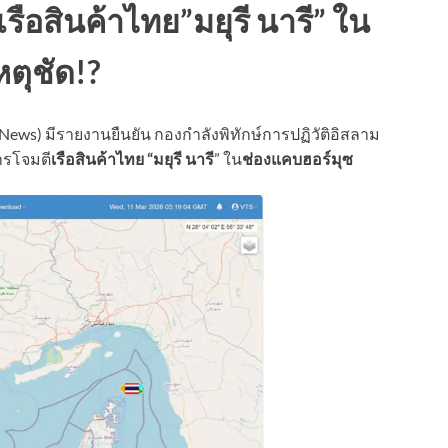
ือสินค้าไทย”มยุรี นารี” ใน
ตุชัด!?
 News) มีรายงานยืนยัน กองกำลังพิทักษ์การปฏิวัติอิสลาม
ารโจมตี
เรือสินค้าไทย “มยุรี นารี
” ใน
ช่องแคบฮอร์มุซ