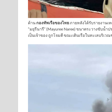
ด้าน
กองทัพเรือของไทย
ภายหลังได้รับรายงานเหต
“มยุรีนารี” (Mayuree Naree) ขนาดระวางขับน้ำประม
เป็นเจ้าของ ถูกโจมตี ขณะเดินเรือในทะเลบริเวณช