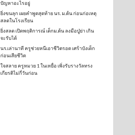
ปัญหาอะไรอยู่
ยิ่งขนลุก เผยคำพูดสุดท้าย นร. ม.ต้น ก่อนก่อเหตุ
สลดในโรงเรียน
ยิ่งสลด เปิดพฤติการณ์ เด็กม.ต้น ลงมือปู่ย่า เกิน
จะรับได้
นร.เล่านาที ครูช่วยหนีเอาชีวิตรอด เศร้าบังเด็ก
ก่อนเสียชีวิต
ใจสลาย ครูหมวย 1 ในเหยื่อ เพิ่งรับรางวัลทรง
เกียรติไม่กี่วันก่อน