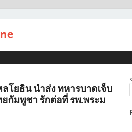
ine
S
ลโยธิน นำส่ง ทหารบาดเจ็บ
ัมพูชา รักต่อที่ รพ.พระม