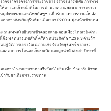
วงตำรวจจราจรโครงการพระราชดำริ จราจรทางพิเศษ การทาง
ให้ทางแก่เจ้าหน้าที่ในการ อำนวยความสะดวกการจราจร
ตุปะทะชายแดนไทยกัมพูชา เพื่อรักษาอาการบาดเจ็บต่อ
ออกจากจังหวัดสุรินท์มาเมื่อเวลา 09.00 น. มุ่งหน้าเข้ากทม.
าง ถนนพหลโยธินขาเข้าตลอดสาย-ดอนเมืองโทลเวย์-ด่าน
้คือ พลทหารเดชศักดิ์ ตรีคำ หน่วยสังกัด ร.23 พ.3 ค่ายวีร
านปฏิบัติการเอราวัณ อ.กาบเชิง จังหวัดสุรินทร์ จากแรง
ผลจากการโดนสะเก็ดระเบิด และถูกนำตัวส่งเข้ารักษาที่
ต่อจากโรงพยาบาลค่ายวีรวัฒน์โยธิน เพื่อเข้ามารับตัวพล
่อเข้ารับขาเทียมพระราชทาน