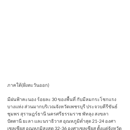
ภาคใต้(ฝั่งตะวันออก)
มีฝนฟ้าคะนอง ร้อยละ 30 ของพื้นที่ กับมีลมกระโชกแรง
บางแห่ง ส่วนมากบริเวณจังหวัดเพชรบุรี ประจวบคีรีขันธ์
ชุมพร สุราษฎร์ธานี นครศรีธรรมราช พัทลุง สงขลา
ปัตตานี ยะลา และนราธิวาส อุณหภูมิต่ำสุด 21-24 องศา
เซลเซียส อุณหภูมิสูงสุด 32-36 องศาเซลเซียส ตั้งแต่จังหวัด