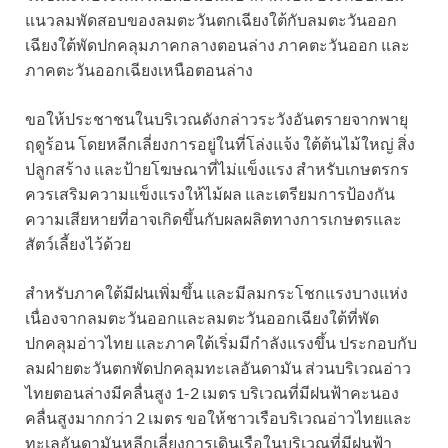
แนวลมพัดสอบของลมตะวันตกเฉียงใต้กับลมตะวันออก
เฉียงใต้พัดปกคลุมภาคกลางตอนล่าง ภาคตะวันออก และ
ภาคตะวันออกเฉียงเหนือตอนล่าง
ขอให้ประชาชนในบริเวณดังกล่าวระวังอันตรายจากพายุ
ฤดูร้อน โดยหลีกเลี่ยงการอยู่ในที่โล่งแจ้ง ใต้ต้นไม้ใหญ่ สิ่ง
ปลูกสร้าง และป้ายโฆษณาที่ไม่แข็งแรง สำหรับเกษตรกร
ควรเสริมความแข็งแรงให้ไม้ผล และเตรียมการป้องกัน
ความเสียหายที่อาจเกิดขึ้นกับผลผลิตทางการเกษตรและ
สัตว์เลี้ยงไว้ด้วย
สำหรับภาคใต้มีฝนเพิ่มขึ้น และมีลมกระโชกแรงบางแห่ง
เนื่องจากลมตะวันออกและลมตะวันออกเฉียงใต้ที่พัด
ปกคลุมอ่าวไทย และภาคใต้เริ่มมีกำลังแรงขึ้น ประกอบกับ
ลมฝ่ายตะวันตกพัดปกคลุมทะเลอันดามัน ส่วนบริเวณอ่าว
ไทยตอนล่างมีคลื่นสูง 1-2 เมตร บริเวณที่มีฝนฟ้าคะนอง
คลื่นสูงมากกว่า 2 เมตร ขอให้ชาวเรือบริเวณอ่าวไทยและ
ทะเลอันดามันหลีกเลี่ยงการเดินเรือในบริเวณที่มีฝนฟ้า