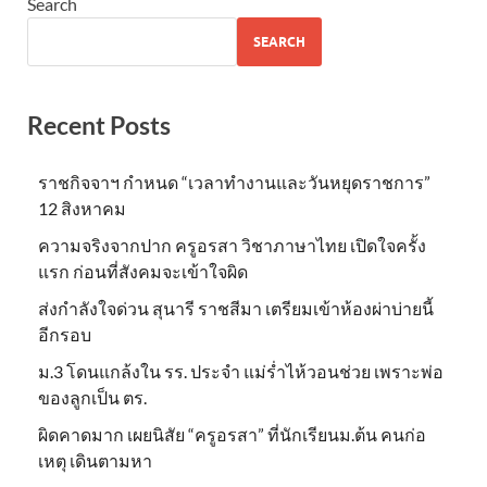
Search
SEARCH
Recent Posts
ราชกิจจาฯ กำหนด “เวลาทำงานและวันหยุดราชการ”
12 สิงหาคม
ความจริงจากปาก ครูอรสา วิชาภาษาไทย เปิดใจครั้ง
แรก ก่อนที่สังคมจะเข้าใจผิด
ส่งกำลังใจด่วน สุนารี ราชสีมา เตรียมเข้าห้องผ่าบ่ายนี้
อีกรอบ
ม.3 โดนแกล้งใน รร. ประจำ แม่ร่ำไห้วอนช่วย เพราะพ่อ
ของลูกเป็น ตร.
ผิดคาดมาก เผยนิสัย “ครูอรสา” ที่นักเรียนม.ต้น คนก่อ
เหตุ เดินตามหา