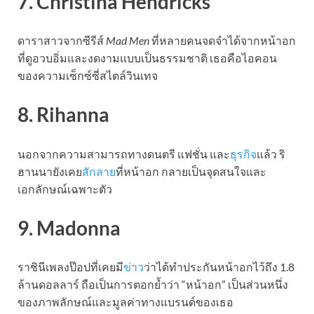
7. Christina Hendricks
ดาราสาวจากซีรีส์
Mad Men
ที่หลายคนจดจำได้จากหน้าอก
ที่ดูอวบอิ่มและงดงามแบบเป็นธรรมชาติ เธอคือไอคอน
ของความเซ็กซ์ซี่สไตล์วินเทจ
8. Rihanna
นอกจากความสามารถทางดนตรี แฟชั่น และ
ธุรกิจ
แล้ว ริ
ฮานนายังเคย
สักลาย
ที่หน้าอก กลายเป็นจุดสนใจและ
เอกลักษณ์เฉพาะตัว
9. Madonna
ราชินีเพลงป๊อปที่เคยมี
ข่าว
ว่าได้ทำประกันหน้าอกไว้ถึง 1.8
ล้านดอลลาร์ ถือเป็นการตอกย้ำว่า “หน้าอก” เป็นส่วนหนึ่ง
ของภาพลักษณ์และมูลค่าทางแบรนด์ของเธอ