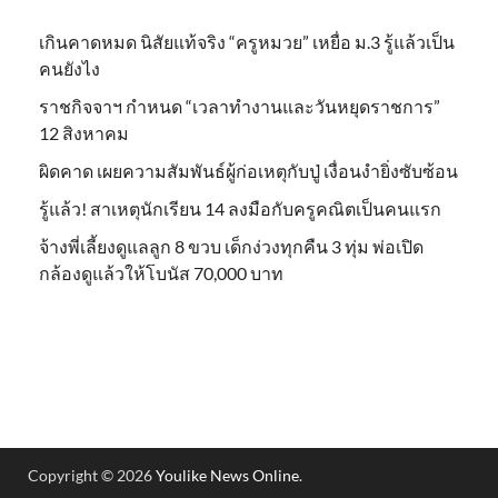
เกินคาดหมด นิสัยแท้จริง “ครูหมวย” เหยื่อ ม.3 รู้แล้วเป็น
คนยังไง
ราชกิจจาฯ กำหนด “เวลาทำงานและวันหยุดราชการ”
12 สิงหาคม
ผิดคาด เผยความสัมพันธ์ผู้ก่อเหตุกับปู่ เงื่อนงำยิ่งซับซ้อน
รู้แล้ว! สาเหตุนักเรียน 14 ลงมือกับครูคณิตเป็นคนแรก
จ้างพี่เลี้ยงดูแลลูก 8 ขวบ เด็กง่วงทุกคืน 3 ทุ่ม พ่อเปิด
กล้องดูแล้วให้โบนัส 70,000 บาท
Copyright © 2026
Youlike News Online
.