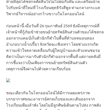
ท้ายที่สุดโค้ชสกลตัดสินใจไม่ไปต่อกับทีม และเตรียมย้าย
ไปรับหน้าที่ใหม่ที่ โรงเรียนพุทธิรังสีพูล ท่ามกลางกระแส
วิพากษ์วิจารณ์อย่างกว้างขวางในโลกออนไลน์
ก่อนหน้านี้ เมื่อวันที่ 26 กุมภาพันธ์ 2569 ยังมีเหตุการณ์ที่
เจ้าหน้าที่กู้ภัยเข้าช่วยขนย้ายทรัพย์สินส่วนตัวของโค้ชสกล
ออกจากแคมป์เก็บตัวนักกีฬาในพื้นที่ตำบลหมอนทอง
อำเภอบางน้ำเปรี้ยว จังหวัดฉะเชิงเทรา โดยช่วงแรกเกิด
ความเข้าใจคลาดเคลื่อนกับผู้ใหญ่บ้านและตัวแทนชมรม
คิดว่าเป็นการมารับตัวนักกีฬาออกจากพื้นที่ แต่ภายหลังมี
การชี้แจงว่าเป็นเพียงการขนย้ายทรัพย์สินส่วนตัว
เหตุการณ์จึงผ่านไปด้วยความเรียบร้อย
ขณะเดียวกัน ในโลกออนไลน์ได้มีการเผยแพร่ภาพ
บรรยากาศขณะอาจารย์สกลเก็บของและเดินออกจาก
โรงเรียนเพียงลำพัง โดยไม่มีลูกศิษย์เดินตามไปส่ง ภาพดัง