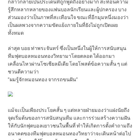
กล่าวกลายเป็นประเด็นที่ถูกพูดถึงอย่างมาก สะท้อนความ
รู้สึกหลากหลายของแฟนบอลนักเรียนและผู้ปกครอง บาง
ส่วนมองว่าเป็นภาพที่สะเทือนใจ ขณะที่อีกมุมหนึ่งมองว่า
เป็นผลพวงจากความขัดแย้งภายในที่ยังไม่ถูกเปิดเผย
ทั้งหมด
ล่าสุด บอย ท่าพระจันทร์ ซึ่งเป็นหนึ่งในผู้ให้การสนับสนุน
ทีมฟุตบอลหมอนทองวิทยามาโดยตลอด ได้ออกมา
เคลื่อนไหวผ่านโซเชียลมีเดีย โดยโพสต์ข้อความสั้น ๆ แต่
ชวนตีความว่า
“ผมรู้จักหมอนทอง จากรถขนฝัน”
แม้จะเป็นเพียงประโยคสั้น ๆ แต่หลายฝ่ายมองว่าแฝงนัยถึง
จุดเริ่มต้นของการสนับสนุนทีม และการร่วมสร้างความฝัน
ให้กับนักฟุตบอลเยาวชนในพื้นที่ ทำให้เกิดการตั้งคำถามถึง
อนาคตของทีมฟุตบอลหมอนทองวิทยาว่าจะเดินหน้าต่อไป