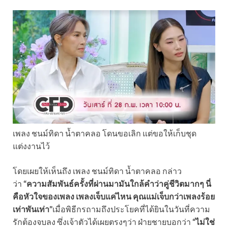
เพลง ชนม์ทิดา น้ำตาคลอ โดนขอเลิก แต่ขอให้เก็บชุด
แต่งงานไว้
โดยเผยให้เห็นถึง เพลง ชนม์ทิดา น้ำตาคลอ กล่าว
ว่า
“ความสัมพันธ์ครั้งที่ผ่านมามันใกล้คำว่าคู่ชีวิตมากๆ นี่
คือหัวใจของเพลง เพลงเจ็บแค่ไหน คุณแม่เจ็บกว่าเพลงร้อย
เท่าพันเท่า”
เมื่อพิธีกรถามถึงประโยคที่ได้ยินในวันที่ความ
รักต้องจบลง ซึ่งเจ้าตัวได้เผยตรงๆว่า ฝ่ายชายบอกว่า
“ไม่ใช่