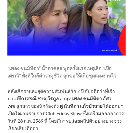
“เพลง ชนม์ทิดา” น้ำตาคลอ พูดครั้งแรกเหตุเลิก “เป๊ก
เศรณี” ทั้งที่ใกล้คำว่าคู่ชีวิต ถูกขอให้เก็บชุดแต่งงานไว้
หลังเลิกราและยุติความสัมพันธ์รัก 7 ปี กับอดีตว่าที่เจ้า
บ่าว
เป๊ก เศรณี ชาญวีรกูล
ล่าสุด
เพลง ชนม์ทิดา อัศว
เหม
ลูกสาวของนักร้องดัง
ตู่ นันทิดา แก้วบัวสาย
ได้ออกมา
เปิดใจผ่านรายการ Club Friday Show ซึ่งเตรียมออกอากาศ
วันที่ 28 ก.พ. 2569 นี้ โดยมีการปล่อยคลิปตัวอย่างบางช่วง
เรียกเสียงฮือฮา