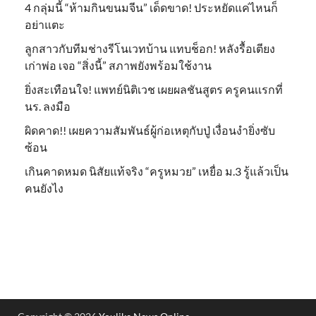
4 กลุ่มนี้ “ห้ามกินขนมจีน” เด็ดขาด! ประหยัดแค่ไหนก็
อย่าแตะ
ลูกสาวกับทีมช่างรีโนเวทบ้าน แทบช็อก! หลังรื้อเตียง
เก่าพ่อ เจอ “สิ่งนี้” สภาพยังพร้อมใช้งาน
ยิ่งสะเทือนใจ! แพทย์นิติเวช เผยผลชันสูตร ครูคนเเรกที่
นร. ลงมือ
ผิดคาด!! เผยความสัมพันธ์ผู้ก่อเหตุกับปู่ เงื่อนงำยิ่งซับ
ซ้อน
เกินคาดหมด นิสัยแท้จริง “ครูหมวย” เหยื่อ ม.3 รู้แล้วเป็น
คนยังไง