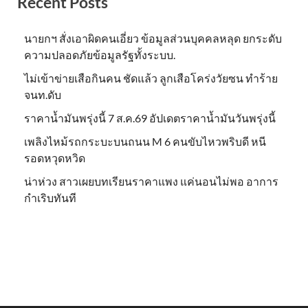
Recent Posts
นายกฯ สั่งเอาผิดคนเอี่ยว ข้อมูลส่วนบุคคลหลุด ยกระดับ
ความปลอดภัยข้อมูลรัฐทั้งระบบ.
ไม่เข้าข่าย​เสือกินคน ชัดแล้ว ลูกเสือโคร่งวัยซน ทำร้าย
จนท.ดับ
ราคาน้ำมันพรุ่งนี้ 7 ส.ค.69 อัปเดตราคาน้ำมันวันพรุ่งนี้
เพลิงไหม้รถกระบะบนถนน M 6 คนขับไหวพริบดี หนี
รอดหวุดหวิด
น่าห่วง สาวเผยบทเรียนราคาแพง แค่นอนไม่พอ อาการ
กำเริบทันที