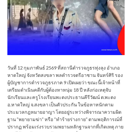
วันที่ 12 กุมภาพันธ์ 2569 ที่สถานีตำรวจภูธรทุ่งลุง อำเภอ
หาดใหญ่ จังหวัดสงขลา พลตำรวจตรีอาชาน จันทร์ศิริ รอง
ผู้บัญชาการตำรวจภูธรภาค 9 เปิดเผยว่า ขณะนี้เจ้าหน้าที่
เตรียมดำเนินคดีกับผู้ต้องหาหนุ่ม 18 ปี หลังก่อเหตุจับ
นักเรียนและครูโรงเรียนพะตงประธานคีรีวัฒน์ ต.พะตง
อ.หาดใหญ่ จ.สงขลา เป็นตัวประกัน ในข้อหาหนักตาม
ประมวลกฎหมายอาญา โดยอยู่ระหว่างพิจารณาความผิด
ฐาน “พยายามฆ่า” หรือ “ทำร้ายร่างกาย” ตามพฤติการณ์ที่
ปรากฏ พร้อมเร่งรวบรวมพยานหลักฐานจากที่เกิดเหตุ ภาย