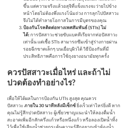
ขึ้น แต่ความจริงแล้วอสุจิที่แข็งแรงจะว่ายไปข้าง
หน้าโดยไม่ต้องพึ่งแรงโน้มถ่วง การลุกไปปัสสาวะ
จึงไม่ได้ทำลายโอกาสในการมีบุตรของคุณ
ป้องกันโรคติดต่อทางเพศสัมพันธ์ (STIs) ไม่
ได้:
การปัสสาวะช่วยขับแบคทีเรียจากท่อปัสสาวะ
เท่านั้น แต่เชื้อ STIs สามารถซึมเข้าสู่ร่างกายผ่าน
รอยฉีกขาดเล็กๆ บนเยื่อบุผิวได้ วิธีป้องกันที่มี
ประสิทธิภาพคือการใช้ถุงยางอนามัยทุกครั้ง
ควรปัสสาวะเมื่อไหร่ และถ้าไม่
ปวดต้องทำอย่างไร?
เพื่อให้ได้ผลในการป้องกัน UTIs สูงสุด คุณควร
ปัสสาวะ
ภายใน 30 นาทีหลังมีเซ็กซ์
ยิ่งเร็วเท่าไหร่ยิ่งดี หาก
คุณไม่รู้สึกปวดปัสสาวะ ผู้เชี่ยวชาญแนะนำให้ลองดื่มน้ำ
สะอาดเพิ่มอีกสักครึ่งแก้วหรือหนึ่งแก้ว หรือลองเปิดน้ำทิ้ง
ไว้เพื่อใช้เสียงน้ำช่วยกระตุ้นความรู้สึกอยากเข้าห้องน้ำ