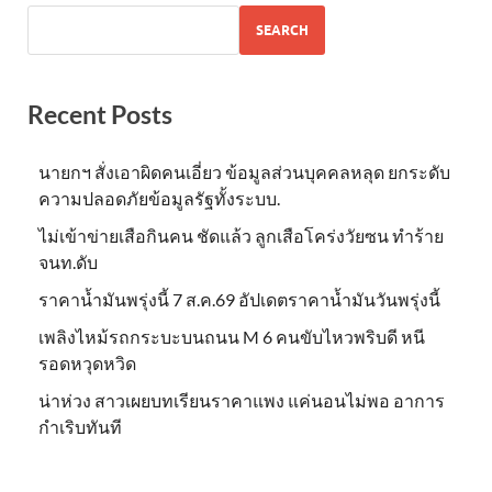
SEARCH
Recent Posts
นายกฯ สั่งเอาผิดคนเอี่ยว ข้อมูลส่วนบุคคลหลุด ยกระดับ
ความปลอดภัยข้อมูลรัฐทั้งระบบ.
ไม่เข้าข่าย​เสือกินคน ชัดแล้ว ลูกเสือโคร่งวัยซน ทำร้าย
จนท.ดับ
ราคาน้ำมันพรุ่งนี้ 7 ส.ค.69 อัปเดตราคาน้ำมันวันพรุ่งนี้
เพลิงไหม้รถกระบะบนถนน M 6 คนขับไหวพริบดี หนี
รอดหวุดหวิด
น่าห่วง สาวเผยบทเรียนราคาแพง แค่นอนไม่พอ อาการ
กำเริบทันที