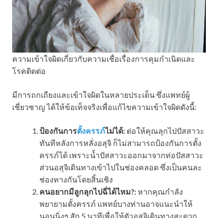
ความเข้าใจผิดเกี่ยวกับความเชื่อเรื่องการคุมกำเนิดและ
โรคติดต่อ
มีการถกเถียงและเข้าใจผิดในหลายประเด็น ซึ่งแพทย์ผู้
เชี่ยวชาญ ได้ให้ข้อเท็จจริงเพื่อแก้ไขความเข้าใจผิดดังนี้:
ป้องกันการ
ตั้งครรภ์
ไม่ได้:
ต่อให้คุณลุกไปปัสสาวะ
ทันทีหลังการหลั่งอสุจิ ก็ไม่สามารถป้องกันการตั้ง
ครรภ์ได้ เพราะน้ำปัสสาวะออกมาจากท่อปัสสาวะ
ส่วนอสุจิเดินทางเข้าไปในช่องคลอด ซึ่งเป็นคนละ
ช่องทางกันโดยสิ้นเชิง
คนอยากมีลูกลุกไปฉี่ได้ไหม?:
หากคุณกำลัง
พยายามตั้งครรภ์ แพทย์บางท่านอาจแนะนำให้
นอนนิ่งๆ สัก 5 นาทีเพื่อให้ตัวอสุจิเดินทางสะดวก