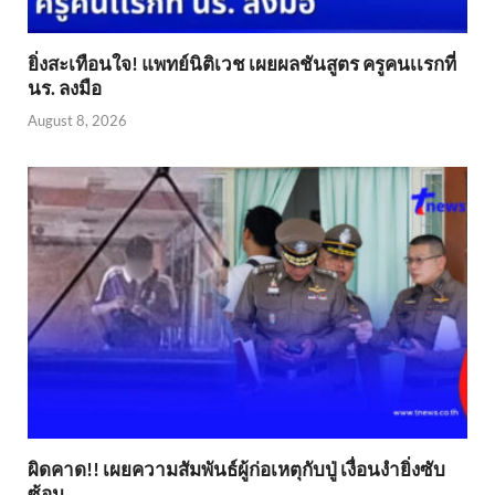
ยิ่งสะเทือนใจ! แพทย์นิติเวช เผยผลชันสูตร ครูคนเเรกที่
นร. ลงมือ
August 8, 2026
ผิดคาด!! เผยความสัมพันธ์ผู้ก่อเหตุกับปู่ เงื่อนงำยิ่งซับ
ซ้อน