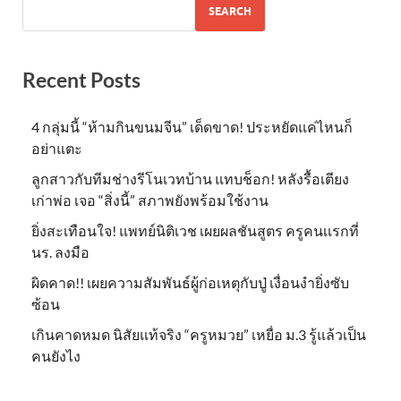
SEARCH
Recent Posts
4 กลุ่มนี้ “ห้ามกินขนมจีน” เด็ดขาด! ประหยัดแค่ไหนก็
อย่าแตะ
ลูกสาวกับทีมช่างรีโนเวทบ้าน แทบช็อก! หลังรื้อเตียง
เก่าพ่อ เจอ “สิ่งนี้” สภาพยังพร้อมใช้งาน
ยิ่งสะเทือนใจ! แพทย์นิติเวช เผยผลชันสูตร ครูคนเเรกที่
นร. ลงมือ
ผิดคาด!! เผยความสัมพันธ์ผู้ก่อเหตุกับปู่ เงื่อนงำยิ่งซับ
ซ้อน
เกินคาดหมด นิสัยแท้จริง “ครูหมวย” เหยื่อ ม.3 รู้แล้วเป็น
คนยังไง