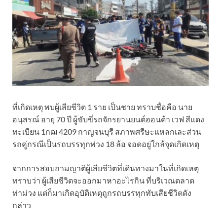
ที่เกิดเหตุ พบผู้เสียชีวิต 1 ราย เป็นชาย ทราบชื่อคือ นาย
อนุสรณ์ อายุ 70 ปี ผู้ขับขี่รถจักรยานยนต์ฮอนด้า เวฟ สีแดง
ทะเบียน 1กฒ 4209 กาญจนบุรี สภาพศรีษะแหลกเละส่วน
รถคู่กรณีเป็นรถบรรทุกพ่วง 18 ล้อ จอดอยู่ใกล้จุดเกิดเหตุ
จากการสอบถามญาติผู้เสียชีวิตที่เดินทางมาในที่เกิดเหตุ
ทราบว่า ผู้เสียชีวิตจะออกมาหาอะไรกิน ที่บริเวณตลาด
ท่าม่วง แต่ก็มาเกิดอุบัติเหตุถูกรถบรรทุกทับเสียชีวิตดัง
กล่าว