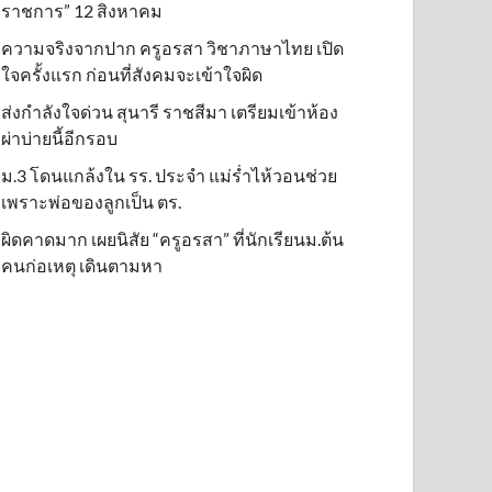
ราชการ” 12 สิงหาคม
ความจริงจากปาก ครูอรสา วิชาภาษาไทย เปิด
ใจครั้งแรก ก่อนที่สังคมจะเข้าใจผิด
ส่งกำลังใจด่วน สุนารี ราชสีมา เตรียมเข้าห้อง
ผ่าบ่ายนี้อีกรอบ
ม.3 โดนแกล้งใน รร. ประจำ แม่ร่ำไห้วอนช่วย
เพราะพ่อของลูกเป็น ตร.
ผิดคาดมาก เผยนิสัย “ครูอรสา” ที่นักเรียนม.ต้น
คนก่อเหตุ เดินตามหา