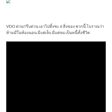
VDO ด่วน!!รีบด่วน เอาไปทิ้งซะ 6 สิ่งของ พวกนี้ โบราณว่า
ห้ามมีในห้องนอน มีแต่เจ็บ มีแต่จน เป็นหนี้ทั้งชีวิต