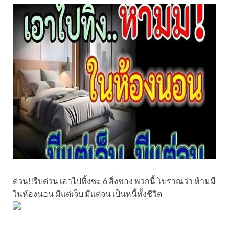
ด่วน!!รีบด่วน เอาไปทิ้งซะ 6 สิ่งของ พวกนี้ โบราณว่า ห้ามมี
ในห้องนอน มีแต่เจ็บ มีแต่จน เป็นหนี้ทั้งชีวิต