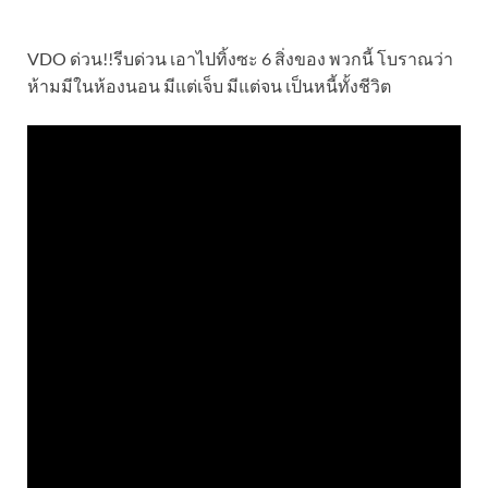
VDO ด่วน!!รีบด่วน เอาไปทิ้งซะ 6 สิ่งของ พวกนี้ โบราณว่า
ห้ามมีในห้องนอน มีแต่เจ็บ มีแต่จน เป็นหนี้ทั้งชีวิต