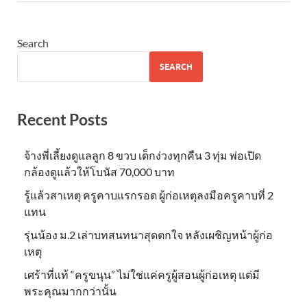
Search
SEARCH
Recent Posts
จ้างพี่เลี้ยงดูแลลูก 8 ขวบ เด็กง่วงทุกคืน 3 ทุ่ม พ่อเปิด
กล้องดูแล้วให้โบนัส 70,000 บาท
รู้แล้วสาเหตุ ครูคาบแรกรอด ผู้ก่อเหตุลงมือครูคาบที่ 2
แทน
รุ่นน้อง ม.2 เล่าบทสนทนาสุดตกใจ หลังเผชิญหน้าผู้ก่อ
เหตุ
เศร้าที่แท้ “ครูขนุน” ไม่ใช่แค่ครูผู้สอนผู้ก่อเหตุ แต่มี
พระคุณมากกว่านั้น