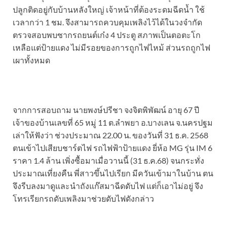
ปลูกติดอยู่กับบ้านหลังใหญ่ เจ้าหน้าที่ต้องระดมฉีดน้ำ ใช้
เวลากว่า 1 ชม. จึงสามารถควบคุมเพลิงไว้ได้ในวงจำกัด
ตรวจสอบพบซากรถยนต์เก๋ง 4 ประตู สภาพเป็นตอตะโก
เหลือแต่ป้ายแดง ไม่มีรอยของการถูกไฟไหม้ ส่วนรถถูกไฟ
เผาทั้งหมด
จากการสอบถาม นายพงษ์ปรีชา จงจิตพิพัฒน์ อายุ 67 ปี
เจ้าของบ้านเลขที่ 65 หมู่ 11 ต.ลำพยา อ.บางเลน จ.นครปฐม
เล่าให้ฟังว่า ช่วงประมาณ 22.00 น. ของวันที่ 31 ธ.ค. 2568
ตนเข้าไปเสียบชาร์ตไฟ รถไฟฟ้าป้ายแดง ยี่ห้อ MG รุ่น IM 6
ราคา 1.4 ล้าน เพิ่งซื้อมาเมื่อวานนี้ (31 ธ.ค.68) จนกระทั่ง
ประมาณเที่ยงคืน พี่สาวขึ้นไปเรียก มีควันเข้ามาในบ้าน ตน
จึงรีบลงมาดูและนำถังแก๊สมาฉีดดับไฟ แต่ก็เอาไม่อยู่ จึง
โทรเรียกรถดับเพลิงมาช่วยดับไฟดังกล่าว