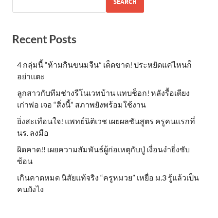
SEARCH
Recent Posts
4 กลุ่มนี้ “ห้ามกินขนมจีน” เด็ดขาด! ประหยัดแค่ไหนก็
อย่าแตะ
ลูกสาวกับทีมช่างรีโนเวทบ้าน แทบช็อก! หลังรื้อเตียง
เก่าพ่อ เจอ “สิ่งนี้” สภาพยังพร้อมใช้งาน
ยิ่งสะเทือนใจ! แพทย์นิติเวช เผยผลชันสูตร ครูคนเเรกที่
นร. ลงมือ
ผิดคาด!! เผยความสัมพันธ์ผู้ก่อเหตุกับปู่ เงื่อนงำยิ่งซับ
ซ้อน
เกินคาดหมด นิสัยแท้จริง “ครูหมวย” เหยื่อ ม.3 รู้แล้วเป็น
คนยังไง