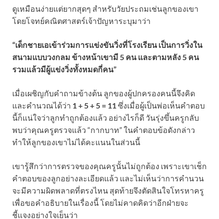
ดูเหมือนง่ายแต่ยากสุดๆ สำหรับวัยประถมเช่นลูกของเขา
โดยโจทย์คณิตศาสตร์เจ้าปัญหาระบุมาว่า
“เด็กชายเอเข้าร่วมการแข่งขันวิ่งที่โรงเรียน เป็นการวิ่งใน
สนามแบบวงกลม ข้างหน้าเขามี 5 คน และตามหลัง 5 คน
รวมแล้วมีผู้แข่งวิ่งทั้งหมดกี่คน”
เมื่อเผชิญกับคำถามข้างต้น ลูกของผู้ปกครองคนนี้จึงคิด
และคำนวณได้ว่า
1 + 5 + 5 = 11
ซึ่งเมื่อผู้เป็นพ่อเห็นคำตอบ
นี้ก็แน่ใจว่าลูกทำถูกต้องแล้ว อย่างไรก็ดี วันรุ่งขึ้นครูกลับ
พบว่าคุณครูตรวจแล้ว “กากบาท” ในคำตอบข้อดังกล่าว
ทำให้ลูกของเขาไม่ได้คะแนนในส่วนนี้
เขารู้สึกว่าการตรวจของคุณครูนั้นไม่ถูกต้อง เพราะเขาเช็ก
คำตอบของลูกอย่างละเอียดแล้ว และไม่เห็นว่าการคำนวน
จะมีความผิดพลาดที่ตรงไหน สุดท้ายจึงตัดสินใจโทรหาครู
เพื่อขอคำอธิบายในเรื่องนี้ โดยไม่คาดคิดว่าอีกฝ่ายจะ
ชี้แจงอย่างใจเย็นว่า