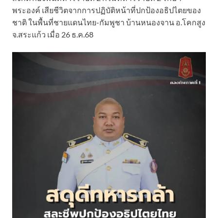
พระองค์ เสียชีวิตจากการปฏิบัติหน้าที่ปกป้องอธิปไตยของ
ชาติ ในพื้นที่ชายแดนไทย-กัมพูชา บ้านหนองจาน อ.โคกสูง
จ.สระแก้ว เมื่อ 26 ธ.ค.68