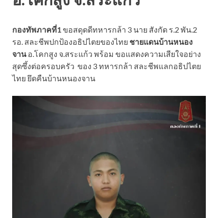
กองทัพภาคที่1
ขอสดุดดีทหารกล้า 3 นาย สังกัด ร.2 พัน.2
รอ. สละชีพปกป้องอธิปไตยของไทย
ชายแดนบ้านหนอง
จาน
อ.โคกสูง จ.สระแก้ว พร้อม ขอแสดงความเสียใจอย่าง
สุดซึ้งต่อครอบครัว ของ 3 ทหารกล้า สละชีพแลกอธิปไตย
ไทย ยึดคืนบ้านหนองจาน