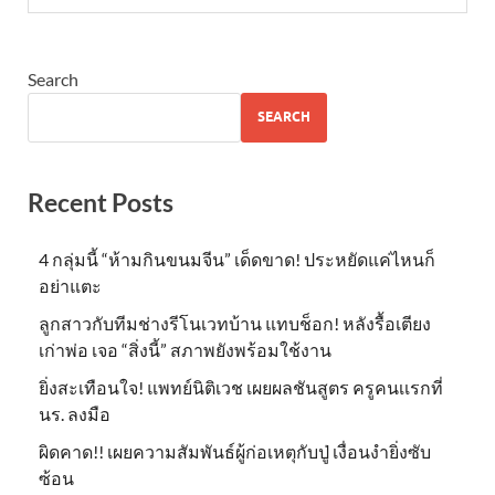
Search
SEARCH
Recent Posts
4 กลุ่มนี้ “ห้ามกินขนมจีน” เด็ดขาด! ประหยัดแค่ไหนก็
อย่าแตะ
ลูกสาวกับทีมช่างรีโนเวทบ้าน แทบช็อก! หลังรื้อเตียง
เก่าพ่อ เจอ “สิ่งนี้” สภาพยังพร้อมใช้งาน
ยิ่งสะเทือนใจ! แพทย์นิติเวช เผยผลชันสูตร ครูคนเเรกที่
นร. ลงมือ
ผิดคาด!! เผยความสัมพันธ์ผู้ก่อเหตุกับปู่ เงื่อนงำยิ่งซับ
ซ้อน