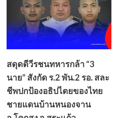
สดุดดีวีรชนทหารกล้า “3
นาย” สังกัด ร.2 พัน.2 รอ. สละ
ชีพปกป้องอธิปไตยของไทย
ชายแดนบ้านหนองจาน
อ.โคกสูง จ.สระแก้ว