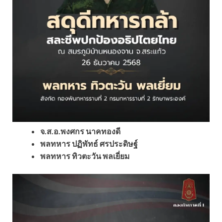
จ.ส.อ.พงศกร นาคทองดี
พลทหาร ปฏิพัทธ์ ศรประดิษฐ์
พลทหาร ทิวตะวัน พลเยี่ยม