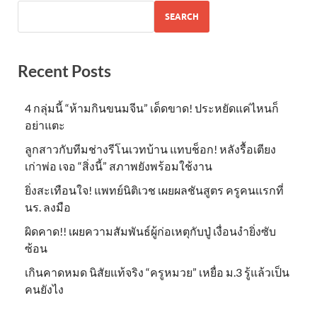
SEARCH
Recent Posts
4 กลุ่มนี้ “ห้ามกินขนมจีน” เด็ดขาด! ประหยัดแค่ไหนก็
อย่าแตะ
ลูกสาวกับทีมช่างรีโนเวทบ้าน แทบช็อก! หลังรื้อเตียง
เก่าพ่อ เจอ “สิ่งนี้” สภาพยังพร้อมใช้งาน
ยิ่งสะเทือนใจ! แพทย์นิติเวช เผยผลชันสูตร ครูคนเเรกที่
นร. ลงมือ
ผิดคาด!! เผยความสัมพันธ์ผู้ก่อเหตุกับปู่ เงื่อนงำยิ่งซับ
ซ้อน
เกินคาดหมด นิสัยแท้จริง “ครูหมวย” เหยื่อ ม.3 รู้แล้วเป็น
คนยังไง