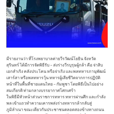
มีรายงานว่า ที่โรงพยาบาลค่ายวีรวัฒน์โยธิน จังหวัด
สุรินทร์ ได้มีการจัดพิธีรับ – ส่งร่างวีรบุรุษผู้กล้า คือ จ่าสิบ
เอกสำเริง คลังประโคน หรือจ่าเริง และพลทหารภานุพัฒน์
เสาร์สา หรือพลทหารวุ้น ทหารผู้เสียชีวิตจากการปฏิบัติ
หน้าที่ในพื้นที่ชายแดนไทย – กัมพูชา โดยพิธีเป็นไปอย่าง
สมเกียรติ ท่ามกลางบรรยากาศโศกเศร้า
ในพิธีมีหัวหน้าส่วนราชการทหาร ทหารผ่านศึก และกำลัง
พล เข้าแถวทำความเคารพส่งร่างทหารกล้ากลับสู่
ภูมิลำเนา ขณะเดียวกันประชาชนตลอดสองข้างทางถนน