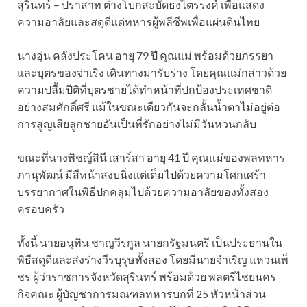
สุรินทร์ – ปราสาท ต่างโบกสะบัดธงไตรรงค์ เพื่อแสดง
ความอาลัยและสดุดีแด่ทหารผู้พลีชีพเพื่อแผ่นดินไทย
นางอุ่น คลังประโคน อายุ 79 ปี คุณแม่ พร้อมด้วยภรรยา
และบุตรของจ่าเริง เดินทางมารับร่าง โดยคุณแม่กล่าวด้วย
ความปลื้มปีติที่บุตรชายได้ทำหน้าที่ปกป้องประเทศชาติ
อย่างสมศักดิ์ศรี แม้ในขณะเดียวกันจะกลั้นน้ำตาไม่อยู่ต่อ
การสูญเสียลูกชายอันเป็นที่รักอย่างไม่มีวันหวนกลับ
ขณะที่นางพิชญ์สินี เสาร์สา อายุ 41 ปี คุณแม่ของพลทหาร
ภานุพัฒน์ มีสีหน้าสงบนิ่งแต่เต็มไปด้วยความโศกเศร้า
บรรยากาศในพิธีปกคลุมไปด้วยความอาลัยของทั้งสอง
ครอบครัว
ทั้งนี้ นายอนุทิน ชาญวีรกูล นายกรัฐมนตรี เป็นประธานใน
พิธีสดุดีและส่งร่างวีรบุรุษทั้งสอง โดยมีนายจำเริญ แหวนเพ็
ชร ผู้ว่าราชการจังหวัดสุรินทร์ พร้อมด้วย พลตรีไชยนคร
กิจคณะ ผู้บัญชาการมณฑลทหารบกที่ 25 หัวหน้าส่วน