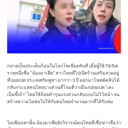
กลายเป็นประเด็นร้อนในโลกโซเชียลทันที เมื่อผู้ใช้ TikTok
รายหนึ่งชื่อ “น้องมาเฟีย” สาวไทยที่ไปเปิดร้านเสริมสวยอยู่
ที่ปอยเปต ประเทศกัมพูชา มากว่า 3 ปี ออกมาโพสต์คลิปโต้
กลับกระแสคนไทยบางส่วนที่โจมตีว่าเมืองปอยเปต “เละ
เป็นขี้เถ้า” โดยใช้ถ้อยคำรุนแรงสวนกลับแบบไม่ไว้หน้า จน
สร้างความไม่พอใจให้กับคนไทยจำนวนมากที่ได้รับชม
ไม่เพียงเท่านั้น น้องมาเฟียยังวิจารณ์คนไทยที่เชื่อข่าวลือว่า