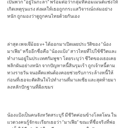
เป็นพวก “อยู่ในกะลา” พร้อมต่อว่ากลุ่มที่คอมเมนต์แช่งให้
เกิดเหตุรุนแรง ส่งผลให้เธอถูกกระแสวิจารณ์ถล่มอย่าง
หนัก ถูกมองว่าดูถูกคนไทยด้วยกันเอง
ล่าสุด เพจเจ๊ม้อย v+ ได้ออกมาเปิดเผยประวัติของ “น้อง
มาเฟีย” หรืออีกชื่อคือ “น้องแป้ง” สาวไทยที่ไปใช้ชีวิตและ
ทำงานอยู่ในประเทศกัมพูชา โดยระบุว่า ชีวิตของเธอเคย
พลิกผันอย่างหนัก จากปัญหาหนี้สินรุมเร้า ถูกเจ้าหนี้ตาม
ทวงรายวัน จนอดีตแฟนต้องคอยช่วยรับภาระล้างหนี้ให้
ก่อนที่เธอจะตัดสินใจไปทำงานที่มาเลเซีย และสุดท้ายมา
ลงหลักปักฐานที่ฝั่งเขมร
น้องแป้งเป็นคนจังหวัดสระบุรี มีชีวิตค่อนข้างโลดโผน ใน
แวดวงคนรู้จักจะเรียกเธอว่า “มาเฟีย” ขณะที่ชื่อจริงที่พ่อ