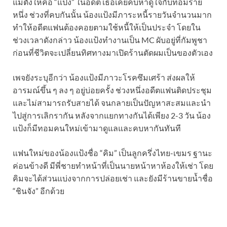
แม่ตั้งให้คือ “แป้ง” ในอดีต เธอเคยคบหาดูใจกับทอมราย
หนึ่ง ช่วงที่คบกันนั้น น้องแป้งมีภาระหนี้รายวันจำนวนมาก
ทำให้อดีตแฟนต้องคอยตามใช้หนี้ให้เป็นประจำ โดยใน
ช่วงเวลาดังกล่าว น้องแป้งทำงานเป็น MC ผับอยู่ที่กัมพูชา
ก่อนที่ชีวิตจะเปลี่ยนทิศทางมาเปิดร้านตัดผมเป็นของตัวเอง
เพจยังระบุอีกว่า น้องแป้งมีภาวะโรคซึมเศร้า ส่งผลให้
อารมณ์ขึ้น ๆ ลง ๆ อยู่บ่อยครั้ง ช่วงหนึ่งอดีตแฟนติดประชุม
และไม่สามารถรับสายได้ จนกลายเป็นปัญหาสะสมและนำ
ไปสู่การเลิกรากัน หลังจากแยกทางกันได้เพียง 2-3 วัน น้อง
แป้งก็มีทอมคนใหม่เข้ามาดูแลและคบหากันทันที
แฟนใหม่ของน้องแป้งชื่อ “คิม” เป็นลูกครึ่งไทย-เขมร ฐานะ
ค่อนข้างดี มีพี่ชายทำหน้าที่เป็นนายหน้าหาห้องให้เช่า โดย
คิมจะได้ส่วนแบ่งจากการปล่อยเช่า และยังมีร้านขายน้ำชื่อ
“ชินจัง” อีกด้วย