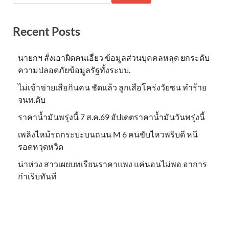
Recent Posts
นายกฯ สั่งเอาผิดคนเอี่ยว ข้อมูลส่วนบุคคลหลุด ยกระดับ
ความปลอดภัยข้อมูลรัฐทั้งระบบ.
ไม่เข้าข่าย​เสือกินคน ชัดแล้ว ลูกเสือโคร่งวัยซน ทำร้าย
จนท.ดับ
ราคาน้ำมันพรุ่งนี้ 7 ส.ค.69 อัปเดตราคาน้ำมันวันพรุ่งนี้
เพลิงไหม้รถกระบะบนถนน M 6 คนขับไหวพริบดี หนี
รอดหวุดหวิด
น่าห่วง สาวเผยบทเรียนราคาแพง แค่นอนไม่พอ อาการ
กำเริบทันที