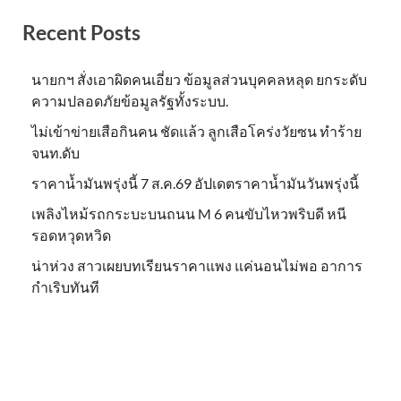
Recent Posts
นายกฯ สั่งเอาผิดคนเอี่ยว ข้อมูลส่วนบุคคลหลุด ยกระดับ
ความปลอดภัยข้อมูลรัฐทั้งระบบ.
ไม่เข้าข่าย​เสือกินคน ชัดแล้ว ลูกเสือโคร่งวัยซน ทำร้าย
จนท.ดับ
ราคาน้ำมันพรุ่งนี้ 7 ส.ค.69 อัปเดตราคาน้ำมันวันพรุ่งนี้
เพลิงไหม้รถกระบะบนถนน M 6 คนขับไหวพริบดี หนี
รอดหวุดหวิด
น่าห่วง สาวเผยบทเรียนราคาแพง แค่นอนไม่พอ อาการ
กำเริบทันที