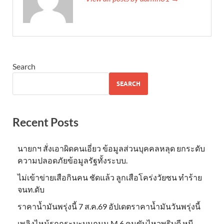
Search
SEARCH
Recent Posts
นายกฯ สั่งเอาผิดคนเอี่ยว ข้อมูลส่วนบุคคลหลุด ยกระดับ
ความปลอดภัยข้อมูลรัฐทั้งระบบ.
ไม่เข้าข่าย​เสือกินคน ชัดแล้ว ลูกเสือโคร่งวัยซน ทำร้าย
จนท.ดับ
ราคาน้ำมันพรุ่งนี้ 7 ส.ค.69 อัปเดตราคาน้ำมันวันพรุ่งนี้
เพลิงไหม้รถกระบะบนถนน M 6 คนขับไหวพริบดี หนี