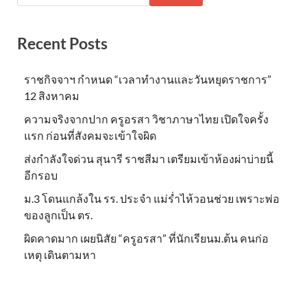
Recent Posts
ราชกิจจาฯ กำหนด “เวลาทำงานและวันหยุดราชการ”
12 สิงหาคม
ความจริงจากปาก ครูอรสา วิชาภาษาไทย เปิดใจครั้ง
แรก ก่อนที่สังคมจะเข้าใจผิด
ส่งกำลังใจด่วน สุนารี ราชสีมา เตรียมเข้าห้องผ่าบ่ายนี้
อีกรอบ
ม.3 โดนแกล้งใน รร. ประจำ แม่ร่ำไห้วอนช่วย เพราะพ่อ
ของลูกเป็น ตร.
ผิดคาดมาก เผยนิสัย “ครูอรสา” ที่นักเรียนม.ต้น คนก่อ
เหตุ เดินตามหา