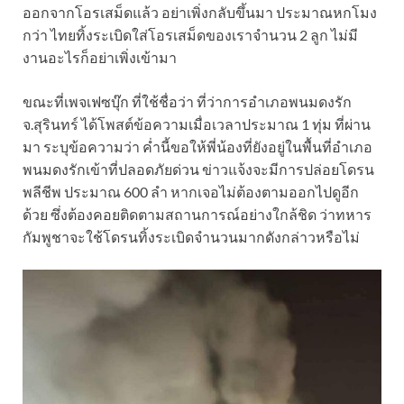
ออกจากโอรเสม็ดแล้ว อย่าเพิ่งกลับขึ้นมา ประมาณหกโมง
กว่า ไทยทิ้งระเบิดใส่โอรเสม็ดของเราจำนวน 2 ลูก ไม่มี
งานอะไรก็อย่าเพิ่งเข้ามา
ขณะที่เพจเฟซบุ๊ก ที่ใช้ชื่อว่า ที่ว่าการอำเภอพนมดงรัก
จ.สุรินทร์ ได้โพสต์ข้อความเมื่อเวลาประมาณ 1 ทุ่ม ที่ผ่าน
มา ระบุข้อความว่า ค่ำนี้ขอให้พี่น้องที่ยังอยู่ในพื้นที่อำเภอ
พนมดงรักเข้าที่ปลอดภัยด่วน ข่าวแจ้งจะมีการปล่อยโดรน
พลีชีพ ประมาณ 600 ลำ หากเจอไม่ต้องตามออกไปดูอีก
ด้วย ซึ่งต้องคอยติดตามสถานการณ์อย่างใกล้ชิด ว่าทหาร
กัมพูชาจะใช้โดรนทิ้งระเบิดจำนวนมากดังกล่าวหรือไม่