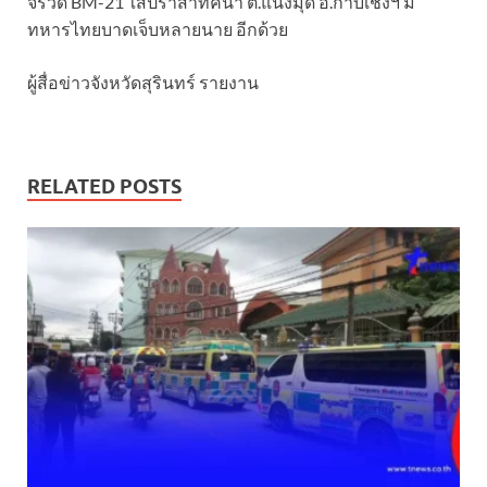
จรวด BM-21 ใส่ปราสาทคนา ต.แนงมุด อ.กาบเชิงฯ มี
ทหารไทยบาดเจ็บหลายนาย อีกด้วย
ผู้สื่อข่าวจังหวัดสุรินทร์ รายงาน
RELATED POSTS