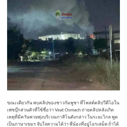
ขณะเดียวกัน พบคลิปของชาวกัมพูชา ที่โพสต์คลิปวีดีโอใน
เฟซบุ๊กส่วนตัวที่ใช้ชื่อว่า Veat Osmach ถ่ายคลิปหลังเกิด
เหตุที่มีควันพวยพุ่งบริเวณกาสิโนดังกล่าว ในระยะไกล พูด
เป็นภาษาเขมร จับใจความได้ว่า พี่น้องที่อยู่โอรเสม็ด ถ้าได้