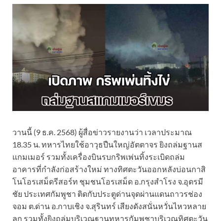
วานนี้ (9 ธ.ค. 2568) ผู้สื่อข่าวรายงานว่า เวลาประมาณ
18.35 น. ทหารไทยใช้อาวุธปืนใหญ่อัตตาจร ยิงถล่มฐานส
แกมเมอร์ รวมทั้งเครื่องบินรบกริพเพ่นทิ้งระเบิดถล่ม
อาคารที่กำลังก่อสร้างใหม่ ทางทิศตะวันออกหลังบ่อนกาสิ
โนโอรเสม็ดรีสอร์ท ชุมชนโอรเสม็ด อ.กรุงสำโรง จ.อุดรมี
ชัย ประเทศกัมพูชา ติดกับประตูด่านจุดผ่านแดนถาวรช่อง
จอม ต.ด่าน อ.กาบเชิง จ.สุรินทร์ เสียงดังสนั่นหวั่นไหวหลาย
ลูก รวมทั้งยิงถล่มบริเวณฐานทหารกัมพูชาบริเวณทิศตะวัน