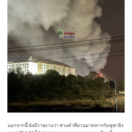
นอกจากนี้ ยังมีรายงานว่า ช่วงค่ำที่ผ่านมาทหารกัมพูชายิง