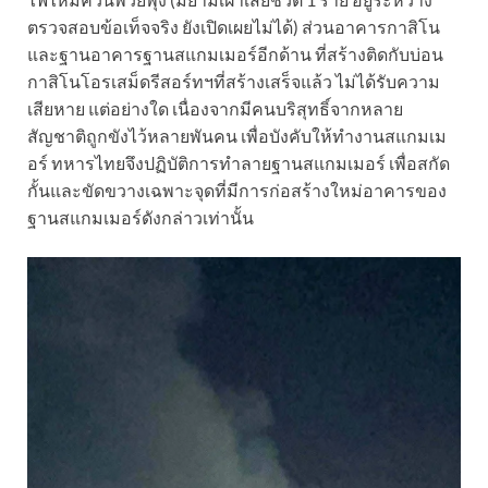
ตรวจสอบข้อเท็จจริง ยังเปิดเผยไม่ได้) ส่วนอาคารกาสิโน
และฐานอาคารฐานสแกมเมอร์อีกด้าน ที่สร้างติดกับบ่อน
กาสิโนโอรเสม็ดรีสอร์ทฯที่สร้างเสร็จแล้ว ไม่ได้รับความ
เสียหาย แต่อย่างใด เนื่องจากมีคนบริสุทธิ์จากหลาย
สัญชาติถูกขังไว้หลายพันคน เพื่อบังคับให้ทำงานสแกมเม
อร์ ทหารไทยจึงปฏิบัติการทำลายฐานสแกมเมอร์ เพื่อสกัด
กั้นและขัดขวางเฉพาะจุดที่มีการก่อสร้างใหม่อาคารของ
ฐานสแกมเมอร์ดังกล่าวเท่านั้น