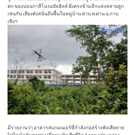
ตก ของบ่อนกาสิโนรอยัลฮิลล์ ฝั่งตรงข้ามอีกแห่งหลายลูก
เช่นกัน เสียงดังสนั่นถึงพื้นในหมู่บ้าน ด่าน ต.ด่าน อ.กาบ
เชิงฯ
มีรายงานว่า อาคารสแกมเมอร์ที่กำลังก่อสร้างพังเสียหาย
ไฟไหม้ควันพวยพุ่ง (มียามเฝ้าเสียชีวิต 1 ราย อยู่ระหว่าง