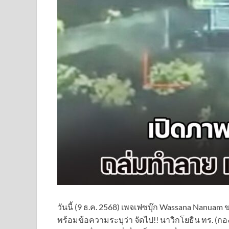
วันนี้ (9 ธ.ค. 2568) เพจเฟซบุ๊ก Wassana Nanua
พร้อมข้อความระบุว่า จัดไป!! นาวิกโยธิน ทร. (กอ