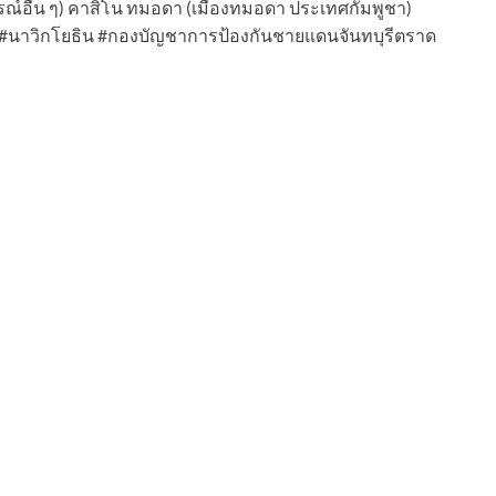
รณ์อื่น ๆ) คาสิโน ทมอดา (เมืองทมอดา ประเทศกัมพูชา)
 #นาวิกโยธิน #กองบัญชาการป้องกันชายแดนจันทบุรีตราด