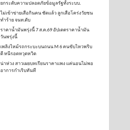
ยกระดับความปลอดภัยข้อมูลรัฐทั้งระบบ.
ไม่เข้าข่าย​เสือกินคน ชัดแล้ว ลูกเสือโคร่งวัยซน
ทำร้าย จนท.ดับ
ราคาน้ำมันพรุ่งนี้ 7 ส.ค.69 อัปเดตราคาน้ำมัน
วันพรุ่งนี้
เพลิงไหม้รถกระบะบนถนน M 6 คนขับไหวพริบ
ดี หนีรอดหวุดหวิด
น่าห่วง สาวเผยบทเรียนราคาแพง แค่นอนไม่พอ
อาการกำเริบทันที