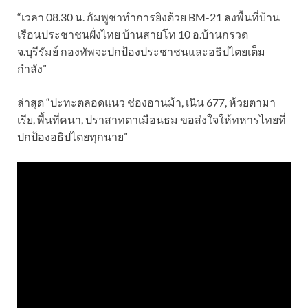
“เวลา 08.30 น. กัมพูชาทำการยิงด้วย BM-21 ลงพื้นที่บ้าน
เรือนประชาชนฝั่งไทย บ้านสายโท 10 อ.บ้านกรวด
จ.บุรีรัมย์ กองทัพจะปกป้องประชาชนและอธิปไตยเต็ม
กำลัง”
ล่าสุด “ปะทะตลอดแนว ช่องอานม้า, เนิน 677, ห้วยตามา
เรีย, พื้นที่คนา, ปราสาทตาเมือนธม ขอส่งใจให้ทหารไทยที่
ปกป้องอธิปไตยทุกนาย”