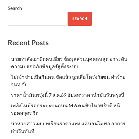
Search
SEARCH
Recent Posts
นายกฯ สั่งเอาผิดคนเอี่ยว ข้อมูลส่วนบุคคลหลุด ยกระดับ
ความปลอดภัยข้อมูลรัฐทั้งระบบ.
ไม่เข้าข่าย​เสือกินคน ชัดแล้ว ลูกเสือโคร่งวัยซน ทำร้าย
จนท.ดับ
ราคาน้ำมันพรุ่งนี้ 7 ส.ค.69 อัปเดตราคาน้ำมันวันพรุ่งนี้
เพลิงไหม้รถกระบะบนถนน M 6 คนขับไหวพริบดี หนี
รอดหวุดหวิด
น่าห่วง สาวเผยบทเรียนราคาแพง แค่นอนไม่พอ อาการ
กำเริบทันที