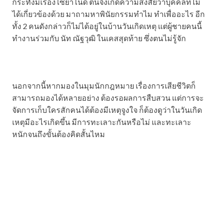
กระทั่งมีเรื่องไซยาไนด์ ตนจึงเกิดความสงสัยว่าบุคคลที่ไม่
ได้เกี่ยวข้องด้วย มาถามหาพินัยกรรมทำไม ทำเพื่ออะไร อีก
ทั้ง 2 คนดังกล่าวก็ไม่ได้อยู่ในบ้านวันเกิดเหตุ แต่ผู้ชายคนนี้
ทำงานร่วมกับ นัท ณัฐวุฒิ ในเคสสุดท้าย ซึ่งตนไม่รู้จัก
นอกจากนี้หากมองในมุมนักกฎหมาย เรื่องการเสียชีวิตก็
สามารถมองได้หลายอย่าง ต้องรอผลการสืบสวน แต่การจะ
จัดการเก็บใครสักคนได้ต้องมีเหตุจูงใจ ก็ต้องดูว่าในวันเกิด
เหตุมีอะไรเกิดขึ้น มีการทะเลาะกันหรือไม่ และทะเลาะ
หนักจนถึงขั้นต้องคิดสั้นไหม