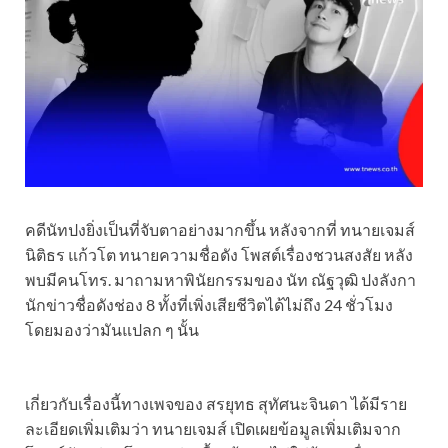
คดีนัทปงยิ่งเป็นที่จับตาอย่างมากขึ้น หลังจากที่ ทนายเจมส์
นิติธร แก้วโต ทนายความชื่อดัง โพสต์เรื่องชวนสงสัย หลัง
พบมีคนโทร. มาถามหาพินัยกรรมของ นัท ณัฐวุฒิ ปงลังกา
นักข่าวชื่อดังช่อง 8 ทั้งที่เพิ่งเสียชีวิตได้ไม่ถึง 24 ชั่วโมง
โดยมองว่ามันแปลก ๆ นั้น
เกี่ยวกับเรื่องนี้ทางเพจของ สรยุทธ สุทัศนะจินดา ได้มีราย
ละเอียดเพิ่มเติมว่า ทนายเจมส์ เปิดเผยข้อมูลเพิ่มเติมจาก