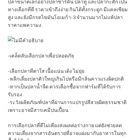
ปลาขนาดเล็กอย่างปลาซาร์ดีน ปลาทู และปลากะตัก เป็น
ทางเลือกที่ดี ราคาเข้าถึงง่าย กินได้ทั้งกระดูก มีแคลเซียม
สูง และยังมีกรดไขมันโอเมก้า-3 จำนวนมากไม่แพ้ปลา
ราคาแพความง
-เคล็ดลับเลือกปลาเพื่อปลอดภัย
-เลือกปลาที่ตาใส เนื้อแน่น เด้ง ไม่ยุ่ย
-หลีกเลี่ยงปลาตัวใหญ่เกินไปหรือมีกลิ่นคาวแรงผิดปกติ
-หากเป็นปลาน้ำจืด ควรเลือกซื้อจากฟาร์มที่ได้รับการ
รับรอง
-ระวังผลิตภัณฑ์ปลาที่ผ่านการแปรรูปสีสวยผิดธรรมชาติ
เพราะอาจมีสารเคมีปนเปื้อน
การเลือกปลาที่ดีไม่เพียงส่งผลต่อร่างกาย แต่ยังช่วยลด
ความเสี่ยงจากสารอันตรายที่อาจแฝงมากับอาหารในทุก