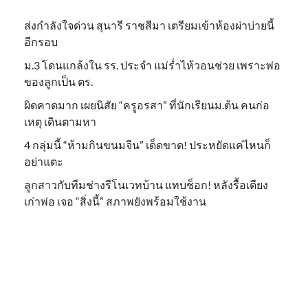
ส่งกำลังใจด่วน สุนารี ราชสีมา เตรียมเข้าห้องผ่าบ่ายนี้
อีกรอบ
ม.3 โดนแกล้งใน รร. ประจำ แม่ร่ำไห้วอนช่วย เพราะพ่อ
ของลูกเป็น ตร.
ผิดคาดมาก เผยนิสัย “ครูอรสา” ที่นักเรียนม.ต้น คนก่อ
เหตุ เดินตามหา
4 กลุ่มนี้ “ห้ามกินขนมจีน” เด็ดขาด! ประหยัดแค่ไหนก็
อย่าแตะ
ลูกสาวกับทีมช่างรีโนเวทบ้าน แทบช็อก! หลังรื้อเตียง
เก่าพ่อ เจอ “สิ่งนี้” สภาพยังพร้อมใช้งาน