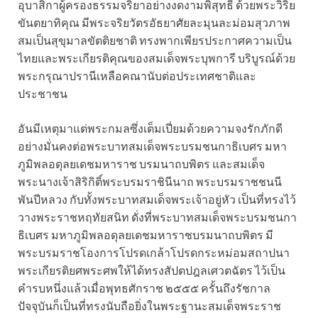
อุบาสิกาผู้ครองธรรมจริยาอย่างงดงามพิสุทธิ์ ด้วยพระวิริย
ขันตยาทิคุณ มีพระจริยวัตรอัธยาศัยละมุนละม่อมสุวภาพ
สมเป็นสุขุมาลขัตติยชาติ ทรงพากเพียรประกาศความเป็น
ไทยและพระเกียรติคุณของสมเด็จพระบุพการี บริบูรณ์ด้วย
พระกรุณาปรานีเหลือคณานับต่อประเทศชาติและ
ประชาชน
อันมีเหตุมาแต่พระกมลซึ่งเต็มเปี่ยมด้วยความจงรักภักดี
อย่างมั่นคงต่อพระบาทสมเด็จพระบรมชนกาธิเบศร มหา
ภูมิพลอดุลยเดชมหาราช บรมนาถบพิตร และสมเด็จ
พระนางเจ้าสิริกิติ์พระบรมราชินีนาถ พระบรมราชชนนี
พันปีหลวง กับทั้งพระบาทสมเด็จพระเจ้าอยู่หัว เป็นที่ทรงไว้
วางพระราชหฤทัยสนิท ดั่งที่พระบาทสมเด็จพระบรมชนกา
ธิเบศร มหาภูมิพลอดุลยเดชมหาราชบรมนาถบพิตร มี
พระบรมราชโองการโปรดเกล้าโปรดกระหม่อมสถาปนา
พระเกียรติยศพระศพให้ได้ทรงสัปตปฎลเศวตฉัตร ไว้เป็น
คำรบหนึ่งแล้วเมื่อพุทธศักราช ๒๕๕๕ ครั้นถึงรัชกาล
ปัจจุบันก็เป็นที่ทรงนับถือยิ่งในพระฐานะสมเด็จพระราช