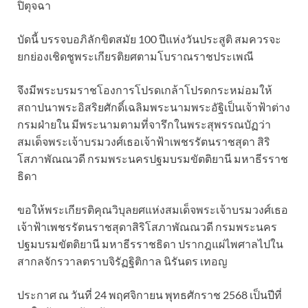
ปิตุจฉา
บัดนี้ บรรจบอภิลักขิตสมัย 100 ปีแห่งวันประสูติ สมควรจะ
ยกย่องเชิดชูพระเกียรติยศตามโบราณราชประเพณี
จึงมีพระบรมราชโองการโปรดเกล้าโปรดกระหม่อมให้
สถาปนาพระอิสริยศักดิ์เฉลิมพระนามพระอัฐิเป็นเจ้าฟ้าต่าง
กรมฝ่ายใน มีพระนามตามที่จารึกในพระสุพรรณบัฏว่า
สมเด็จพระเจ้าบรมวงศ์เธอเจ้าฟ้าเพชรรัตนราชสุดา สิริ
โสภาพัณณวดี กรมพระนครปฐมบรมขัตติยานี มหาธีรราช
ธิดา
ขอให้พระเกียรติคุณวิบุลยศแห่งสมเด็จพระเจ้าบรมวงศ์เธอ
เจ้าฟ้าเพชรรัตนราชสุดาสิริโสภาพัณณวดี กรมพระนคร
ปฐมบรมขัตติยานี มหาธีรราชธิดา ปรากฎแผ่ไพศาลไปใน
สากลจักรวาลตราบจิรัฏฐิติกาล นิรันดร เทอญ
ประกาศ ณ วันที่ 24 พฤศจิกายน พุทธศักราช 2568 เป็นปีที่