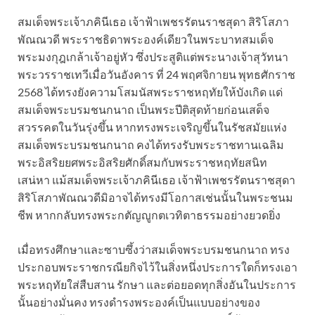
สมเด็จพระเจ้าภคินีเธอ เจ้าฟ้าเพชรรัตนราชสุดา สิริโสภา
พัณณวดี พระราชธิดาพระองค์เดียวในพระบาทสมเด็จ
พระมงกุฎเกล้าเจ้าอยู่หัว ซึ่งประสูติแต่พระนางเจ้าสุวัทนา
พระวรราชเทวีเมื่อวันอังคาร ที่ 24 พฤศจิกายน พุทธศักราช
2568 ได้ทรงยังความโสมนัสพระราชหฤทัยให้บังเกิด แด่
สมเด็จพระบรมชนกนาถ เป็นพระปีติสุดท้ายก่อนเสด็จ
สวรรคตในวันรุ่งขึ้น หากทรงพระเจริญขึ้นในรัชสมัยแห่ง
สมเด็จพระบรมชนกนาถ คงได้ทรงรับพระราชทานเฉลิม
พระอิสริยยศพระอิสริยศักดิ์สมกับพระราชหฤทัยสนิท
เสน่หา แม้สมเด็จพระเจ้าภคินีเธอ เจ้าฟ้าเพชรรัตนราชสุดา
สิริโสภาพัณณวดีมิอาจได้ทรงมีโอกาสเช่นนั้นในพระชนม
ชีพ หากกลับทรงพระกตัญญูกตเวทิตาธรรมอย่างยวดยิ่ง
เมื่อทรงศึกษาและซาบซึ้งว่าสมเด็จพระบรมชนกนาถ ทรง
ประกอบพระราชกรณียกิจไว้ในสิ่งหนึ่งประการใดก็ทรงเอา
พระหฤทัยใส่สืบสาน รักษา และต่อยอดทุกสิ่งอันในประการ
นั้นอย่างมั่นคง ทรงดำรงพระองค์เป็นแบบอย่างของ