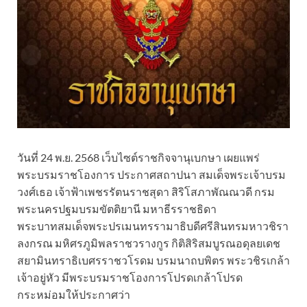
วันที่ 24 พ.ย. 2568 เว็บไซต์ราชกิจจานุเบกษา เผยแพร่
พระบรมราชโองการ ประกาศสถาปนา สมเด็จพระเจ้าบรม
วงศ์เธอ เจ้าฟ้าเพชรรัตนราชสุดา สิริโสภาพัณณวดี กรม
พระนครปฐมบรมขัตติยานี มหาธีรราชธิดา
พระบาทสมเด็จพระปรเมนทรรามาธิบดีศรีสินทรมหาวชิรา
ลงกรณ มหิศรภูมิพลราชวรางกูร กิติสิริสมบูรณอดุลยเดช
สยามินทราธิเบศรราชวโรดม บรมนาถบพิตร พระวชิรเกล้า
เจ้าอยู่หัว มีพระบรมราชโองการโปรดเกล้าโปรด
กระหม่อมให้ประกาศว่า