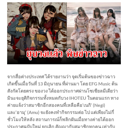
จากสื่อต่างประเทศ ได้รายงานว่า จุดเริ่มต้นของข่าวฉาว
เกิดขึ้นเมื่อวันที่ 13 มิถุนายน ที่ผ่านมา โดย EFG Music ต้น
สังกัดโดยตรง ของวง ได้ออกประกาศผ่านโซเชียลมีเดียว่า
มินะจะยุติกิจกรรมทั้งหมดกับวง IHOTEU ในตอนแรก ทาง
ค่ายแจ้งว่าสมาชิกอีกสองคนที่เหลือคือ’เนกิ’ (Negi)
และ’อามุ’ (Amu) จะยังคงทํากิจกรรมต่อ ไป แต่เพียงไม่กี่
ชั่วโมงให้หลัง สถานการณ์ก็พลิกผันเมื่อทางค่ายได้ออก
ประกาศฉบับใหม่ ยกเลิก สัญญากับสมาชิกทุกคน เท่ากับ