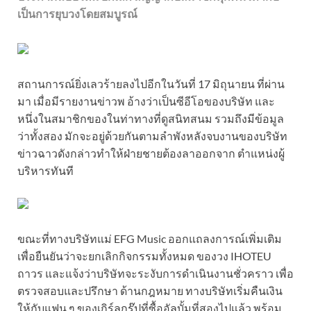
เป็นการยุบวงโดยสมบูรณ์
สถานการณ์ยิ่งเลวร้ายลงไปอีกในวันที่ 17 มิถุนายน ที่ผ่าน
มา เมื่อมีรายงานข่าวพ อ้างว่าเป็นซีอีโอของบริษัท และ
หนึ่งในสมาชิกของในท่าทางที่ดูสนิทสนม รวมถึงมีข้อมูล
ว่าทั้งสอง มักจะอยู่ด้วยกันตามลําพังหลังจบงานของบริษัท
ข่าวฉาวดังกล่าวทําให้ฝ่ายชายต้องลาออกจาก ตําแหน่งผู้
บริหารทันที
ขณะที่ทางบริษัทแม่ EFG Music ออกแถลงการณ์เพิ่มเติม
เพื่อยืนยันว่าจะยกเลิกกิจกรรมทั้งหมด ของวง IHOTEU
ถาวร และแจ้งว่าบริษัทจะระงับการดําเนินงานชั่วคราว เพื่อ
ตรวจสอบและปรึกษา ด้านกฎหมาย ทางบริษัทเริ่มคืนเงิน
ให้กับแฟน ๆ ของเกิร์ลกรุ๊ปที่ซื้ออัลบั้มที่สองไปแล้ว พร้อม