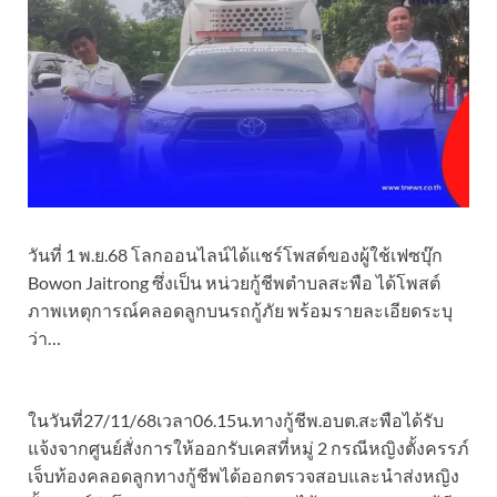
วันที่ 1 พ.ย.68 โลกออนไลน์ได้แชร์โพสต์ของผู้ใช้เฟซบุ๊ก
Bowon Jaitrong ซึ่งเป็น หน่วยกู้ชีพตำบลสะพือ ได้โพสต์
ภาพเหตุการณ์คลอดลูกบนรถกู้ภัย พร้อมรายละเอียดระบุ
ว่า…
ในวันที่27/11/68เวลา06.15น.ทางกู้ชีพ.อบต.สะพือได้รับ
แจ้งจากศูนย์สั่งการให้ออกรับเคสที่หมู่ 2 กรณีหญิงตั้งครรภ์
เจ็บท้องคลอดลูกทางกู้ชีพได้ออกตรวจสอบและนำส่งหญิง