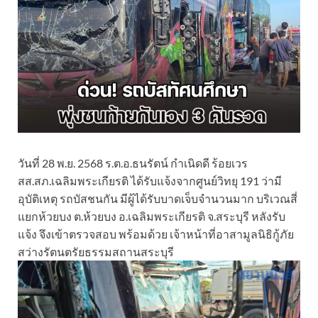
วันที่ 28 พ.ย. 2568 ร.ต.อ.ธนรัตน์ กำเนิดดี ร้อยเวร
สส.สภ.เฉลิมพระเกียรติ ได้รับแจ้งจากศูนย์วิทยุ 191 ว่ามี
อุบัติเหตุ รถบัสชนกัน มีผู้ได้รับบาดเจ็บจำนวนมาก บริเวณสี่
แยกห้วยบง ต.ห้วยบง อ.เฉลิมพระเกียรติ จ.สระบุรี หลังรับ
แจ้ง จึงเข้าตรวจสอบ พร้อมด้วย เจ้าหน้าที่อาสามูลนิธิกู้ภัย
สว่างรัตนตรัยธรรมสถานสระบุรี