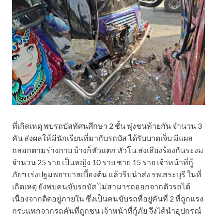
ที่เกิดเหตุ พบรถบัสทัศนศึกษา 2 ชั้น พุ่งชนท้ายกัน จำนวน 3
คัน ส่งผลให้มีนักเรียนที่มากับรถบัส ได้รับบาดเจ็บ มีแผล
ถลอกตามร่างกาย บ้างก็หัวแตก หัวโน ส่งเสียงร้องกันระงม
จำนวน 25 ราย เป็นหญิง 10 ราย ชาย 15 ราย เจ้าหน้าที่กู้
ภัยฯ เร่งปฐมพยาบาลเบื้องต้น แล้วรีบนำส่ง รพ.สระบุรี ในที่
เกิดเหตุ ยังพบคนขับรถบัส ไม่สามารถออกจากตัวรถได้
เนื่องจากติดอยู่ภายใน ซึ่งเป็นคนขับรถที่อยู่คันที่ 2 ที่ถูกแรง
กระแทกจากรถคันที่ถูกชน เจ้าหน้าที่กู้ภัย จึงได้นำอุปกรณ์