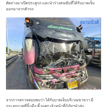
ตัดถ่างมาเปิดประตูรถ และนำร่างคนขับที่ได้รับบาดเจ็บ
ออกมาจากตัวรถ
จากการตรวจสอบพบว่า ได้รับบาดเจ็บบริเวณขาขวา มี
กระจกบาดที่นิ้วมือ คิ้วแตก เจ้าหน้าที่กู้ภัยฯนำส่ง