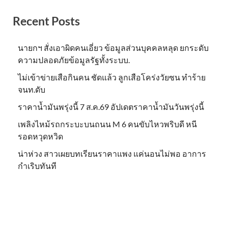
Recent Posts
นายกฯ สั่งเอาผิดคนเอี่ยว ข้อมูลส่วนบุคคลหลุด ยกระดับ
ความปลอดภัยข้อมูลรัฐทั้งระบบ.
ไม่เข้าข่าย​เสือกินคน ชัดแล้ว ลูกเสือโคร่งวัยซน ทำร้าย
จนท.ดับ
ราคาน้ำมันพรุ่งนี้ 7 ส.ค.69 อัปเดตราคาน้ำมันวันพรุ่งนี้
เพลิงไหม้รถกระบะบนถนน M 6 คนขับไหวพริบดี หนี
รอดหวุดหวิด
น่าห่วง สาวเผยบทเรียนราคาแพง แค่นอนไม่พอ อาการ
กำเริบทันที