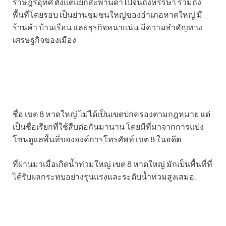
ราษฎร์อุทิศ ตั้งแต่แยกสะพานดำไปจนถึงหรรษา รวมถึง
พื้นที่โดยรอบ เป็นย่านชุมชนใหญ่ของอำเภอหาดใหญ่ มี
ร้านค้า บ้านเรือน และธุรกิจหนาแน่น มีความสำคัญทาง
เศรษฐกิจของเมือง
ชื่อ เขต 8 หาดใหญ่ ไม่ได้เป็นเขตปกครองตามกฎหมาย แต่
เป็นชื่อเรียกที่ใช้สืบต่อกันมานาน โดยมีที่มาจากการแบ่ง
โซนดูแลพื้นที่ขององค์การโทรศัพท์ เขต 8 ในอดีต
ที่ผ่านมาเมื่อเกิดน้ำท่วมใหญ่ เขต 8 หาดใหญ่ มักเป็นพื้นที่ที่
ได้รับผลกระทบอย่างรุนแรงและระดับน้ำท่วมสูงเสมอ.