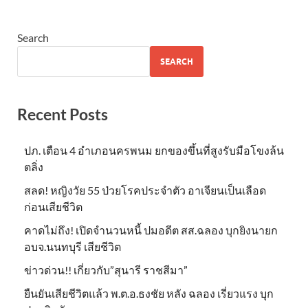
Search
SEARCH
Recent Posts
ปภ. เตือน 4 อำเภอนครพนม ยกของขึ้นที่สูงรับมือโขงล้น
ตลิ่ง
สลด! หญิงวัย 55 ป่วยโรคประจำตัว อาเจียนเป็นเลือด
ก่อนเสียชีวิต
คาดไม่ถึง! เปิดจำนวนหนี้ ปมอดีต สส.ฉลอง บุกยิงนายก
อบจ.นนทบุรี เสียชีวิต
ข่าวด่วน!! เกี่ยวกับ”สุนารี ราชสีมา”
ยืนยันเสียชีวิตแล้ว พ.ต.อ.ธงชัย หลัง ฉลอง เรี่ยวแรง บุก