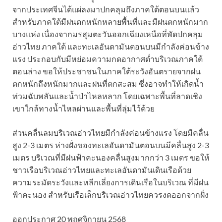
จากประเทศจีนได้แผ่ลงมาปกคลุมถึงภาคใต้ตอนบนแล้ว
สำหรับภาคใต้มีฝนตกหนักหลายพื้นที่และมีฝนตกหนักมาก
บางแห่ง เนื่องจากมรสุมตะวันออกเฉียงเหนือที่พัดปกคลุม
อ่าวไทย ภาคใต้ และทะเลอันดามันตอนบนมีกำลังค่อนข้าง
แรง ประกอบกับมีหย่อมความกดอากาศต่ำบริเวณภาคใต้
ตอนล่าง ขอให้ประชาชนในภาคใต้ระวังอันตรายจากฝน
ตกหนักถึงหนักมากและฝนที่ตกสะสม ซึ่งอาจทำให้เกิดน้ำ
ท่วมฉับพลันและน้ำป่าไหลหลาก โดยเฉพาะพื้นที่ลาดเชิง
เขาใกล้ทางน้ำไหลผ่านและพื้นที่ลุ่มไว้ด้วย
ส่วนคลื่นลมบริเวณอ่าวไทยมีกำลังค่อนข้างแรง โดยมีคลื่น
สูง 2-3 เมตร ห่างฝั่งของทะเลอันดามันตอนบนมีคลื่นสูง 2-3
เมตร บริเวณที่มีฝนฟ้าคะนองคลื่นสูงมากกว่า 3 เมตร ขอให้
ชาวเรือบริเวณอ่าวไทยและทะเลอันดามันเดินเรือด้วย
ความระมัดระวังและหลีกเลี่ยงการเดินเรือในบริเวณ ที่มีฝน
ฟ้าคะนอง สำหรับเรือเล็กบริเวณอ่าวไทยควรงดออกจากฝั่ง
ออกประกาศ 20 พฤศจิกายน 2568