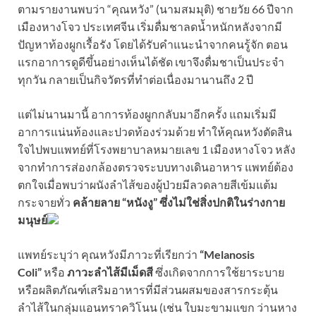
ตามรายงานพบว่า “คุณหวัง” (นามสมมุติ) ชายวัย 66 ปีจาก
เมืองหางโจว ประเทศจีน เริ่มดื่มชาลดน้ำหนักหลังจากมี
ปัญหาท้องผูกเรื้อรัง โดยได้รับคำแนะนำจากคนรู้จัก ตอน
แรกอาการดูดีขึ้นอย่างเห็นได้ชัด เขาจึงดื่มชาเป็นประจำ
ทุกวัน กลายเป็นกิจวัตรที่ทำต่อเนื่องมานานถึง 2 ปี
แต่ไม่นานมานี้ อาการท้องผูกกลับมาอีกครั้ง แถมเริ่มมี
อาการแน่นท้องและปวดท้องร่วมด้วย ทำให้คุณหวังตัดสิน
ใจไปพบแพทย์ที่โรงพยาบาลหมายเลข 1 เมืองหางโจว หลัง
จากทำการส่องกล้องตรวจระบบทางเดินอาหาร แพทย์ต้อง
ตกใจเมื่อพบว่าผนังลำไส้ของผู้ป่วยมีลวดลายสีเข้มแต้ม
กระจายทั่ว
คล้ายลาย “หนังงู”
ซึ่งไม่ใช่สิ่งปกติในร่างกาย
มนุษย์
แพทย์ระบุว่า คุณหวังมีภาวะที่เรียกว่า
“Melanosis
Coli”
หรือ
ภาวะลำไส้มีเม็ดสี
ซึ่งเกิดจากการใช้ยาระบาย
หรือผลิตภัณฑ์เสริมอาหารที่มีส่วนผสมของสารกระตุ้น
ลำไส้ในกลุ่มแอนทราควิโนน (เช่น ใบมะขามแขก ว่านหาง