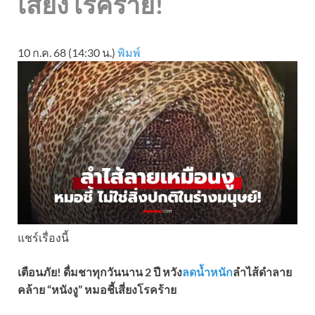
เสี่ยงโรคร้าย!
10 ก.ค. 68 (14:30 น.)
พิมพ์
แชร์เรื่องนี้
เตือนภัย! ดื่มชาทุกวันนาน 2 ปี หวัง
ลดน้ำหนัก
ลำไส้ดำลาย
คล้าย “หนังงู” หมอชี้เสี่ยงโรคร้าย