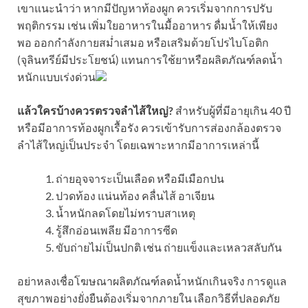
เขาแนะนำว่า หากมีปัญหาท้องผูก ควรเริ่มจากการปรับ
พฤติกรรม เช่น เพิ่มใยอาหารในมื้ออาหาร ดื่มน้ำให้เพียง
พอ ออกกำลังกายสม่ำเสมอ หรือเสริมด้วยโปรไบโอติก
(จุลินทรีย์มีประโยชน์) แทนการใช้ยาหรือผลิตภัณฑ์ลดน้ำ
หนักแบบเร่งด่วน
แล้วใครบ้างควรตรวจลำไส้ใหญ่?
สำหรับผู้ที่มีอายุเกิน 40 ปี
หรือมีอาการท้องผูกเรื้อรัง ควรเข้ารับการส่องกล้องตรวจ
ลำไส้ใหญ่เป็นประจำ โดยเฉพาะหากมีอาการเหล่านี้
ถ่ายอุจจาระเป็นเลือด หรือมีเมือกปน
ปวดท้อง แน่นท้อง คลื่นไส้ อาเจียน
น้ำหนักลดโดยไม่ทราบสาเหตุ
รู้สึกอ่อนเพลีย มีอาการซีด
ขับถ่ายไม่เป็นปกติ เช่น ถ่ายแข็งและเหลวสลับกัน
อย่าหลงเชื่อโฆษณาผลิตภัณฑ์ลดน้ำหนักเกินจริง การดูแล
สุขภาพอย่างยั่งยืนต้องเริ่มจากภายใน เลือกวิธีที่ปลอดภัย