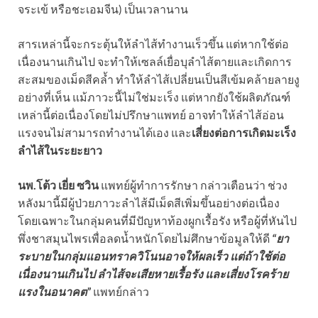
จระเข้ หรือชะเอมจีน) เป็นเวลานาน
สารเหล่านี้จะกระตุ้นให้ลำไส้ทำงานเร็วขึ้น แต่หากใช้ต่อ
เนื่องนานเกินไป จะทำให้เซลล์เยื่อบุลำไส้ตายและเกิดการ
สะสมของเม็ดสีคล้ำ ทำให้ลำไส้เปลี่ยนเป็นสีเข้มคล้ายลายงู
อย่างที่เห็น แม้ภาวะนี้ไม่ใช่มะเร็ง แต่หากยังใช้ผลิตภัณฑ์
เหล่านี้ต่อเนื่องโดยไม่ปรึกษาแพทย์ อาจทำให้ลำไส้อ่อน
แรงจนไม่สามารถทำงานได้เอง และ
เสี่ยงต่อการเกิดมะเร็ง
ลำไส้ในระยะยาว
นพ.โต้ว เยี่ย ซวิน
แพทย์ผู้ทำการรักษา กล่าวเตือนว่า ช่วง
หลังมานี้มีผู้ป่วยภาวะลำไส้มีเม็ดสีเพิ่มขึ้นอย่างต่อเนื่อง
โดยเฉพาะในกลุ่มคนที่มีปัญหาท้องผูกเรื้อรัง หรือผู้ที่หันไป
พึ่งชาสมุนไพรเพื่อลดน้ำหนักโดยไม่ศึกษาข้อมูลให้ดี
“ยา
ระบายในกลุ่มแอนทราควิโนนอาจให้ผลเร็ว แต่ถ้าใช้ต่อ
เนื่องนานเกินไป ลำไส้จะเสียหายเรื้อรัง และเสี่ยงโรคร้าย
แรงในอนาคต”
แพทย์กล่าว