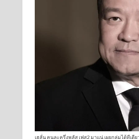
เฮลั่น คนละครึ่งพลัส เฟส2 มาแน่ เผยกลุ่มได้ทีเดี