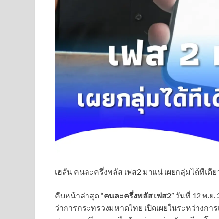
เฮลั่น คนละครึ่งพลัส เฟส2 มาแน่ เผยกลุ่มได้ทีเดี
คืบหน้าล่าสุด “
คนละครึ่งพลัส เฟส2
” วันที่ 12 พ
ว่าการกระทรวงมหาดไทย เปิดเผยในระหว่างการเ