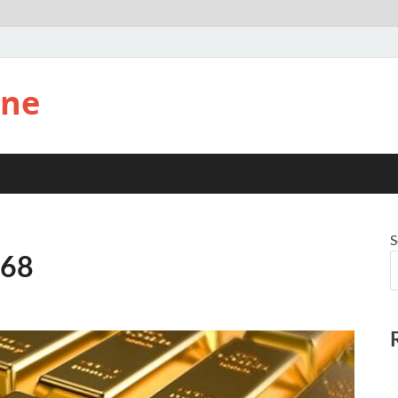
ine
S
568